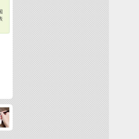
、
国
表