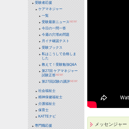
受験者応援
ケアマネジャー
一覧
受験最新ニュース
NEW!
今日の一問一答
今週の穴埋め問題
月イチ確認テスト
受験ブックス
私はこうして合格しま
した
教えて！受験勉強Q&A
第27回 ケアマネジャー
試験正答
NEW!
第27回試験の講評
NEW!
社会福祉士
精神保健福祉士
介護福祉士
保育士
KATTEナビ
メッセンジャー
専門職応援