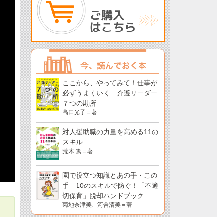
ここから、やってみて！仕事が
必ずうまくいく 介護リーダー
７つの勘所
髙口光子＝著
対人援助職の力量を高める11の
スキル
荒木 篤＝著
園で役立つ知識とあの手・この
手 10のスキルで防ぐ！「不適
切保育」脱却ハンドブック
菊地奈津美、河合清美＝著