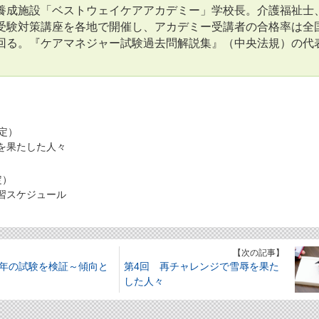
養成施設「ベストウェイケアアカデミー」学校長。介護福祉士
受験対策講座を各地で開催し、アカデミー受講者の合格率は全
回る。『ケアマネジャー試験過去問解説集』（中央法規）の代
予定）
を果たした人々
定）
習スケジュール
】
【次の記事】
今年の試験を検証～傾向と
第4回 再チャレンジで雪辱を果た
した人々