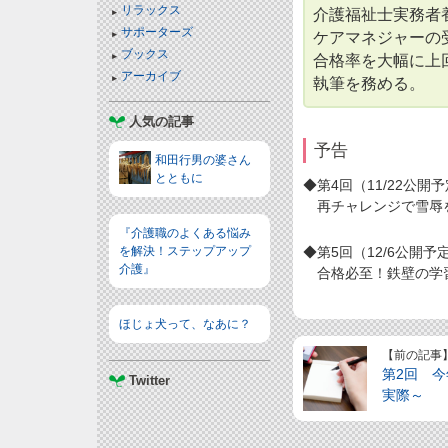
リラックス
介護福祉士実務者
サポーターズ
ケアマネジャーの
ブックス
合格率を大幅に上
アーカイブ
執筆を務める。
人気の記事
予告
和田行男の婆さん
とともに
◆第4回（11/22公開
再チャレンジで雪辱
『介護職のよくある悩み
を解決！ステップアップ
◆第5回（12/6公開予
介護』
合格必至！鉄壁の学
ほじょ犬って、なあに？
【前の記事
第2回 
Twitter
実際～