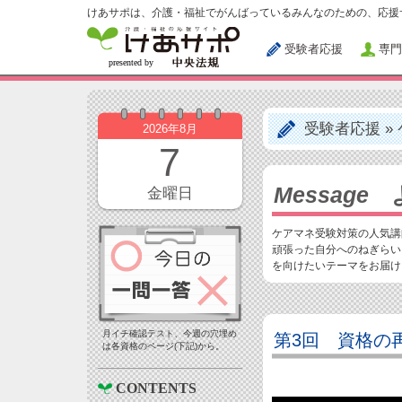
けあサポは、介護・福祉でがんばっているみんなのための、応援
受験者応援
専門
受験者応援
»
2026年8月
7
Message
よ
金曜日
ケアマネ受験対策の人気講
頑張った自分へのねぎらい
を向けたいテーマをお届け
月イチ確認テスト、今週の穴埋め
第3回 資格の
は各資格のページ(下記)から。
CONTENTS