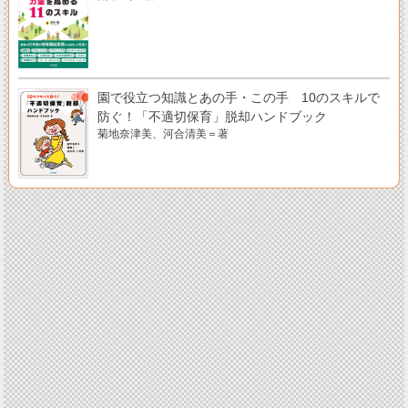
園で役立つ知識とあの手・この手 10のスキルで
防ぐ！「不適切保育」脱却ハンドブック
菊地奈津美、河合清美＝著