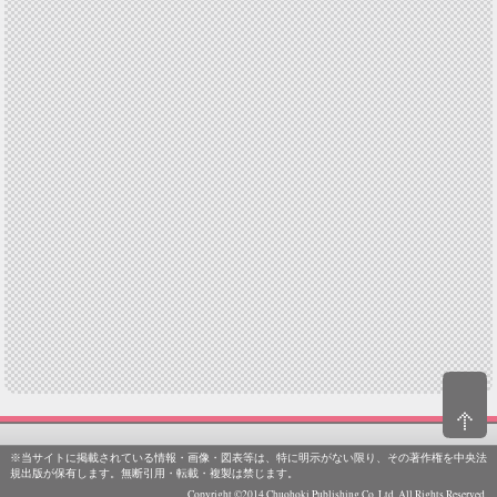
※当サイトに掲載されている情報・画像・図表等は、特に明示がない限り、その著作権を中央法
規出版が保有します。無断引用・転載・複製は禁じます。
Copyright ©2014 Chuohoki Publishing Co.,Ltd. All Rights Reserved.