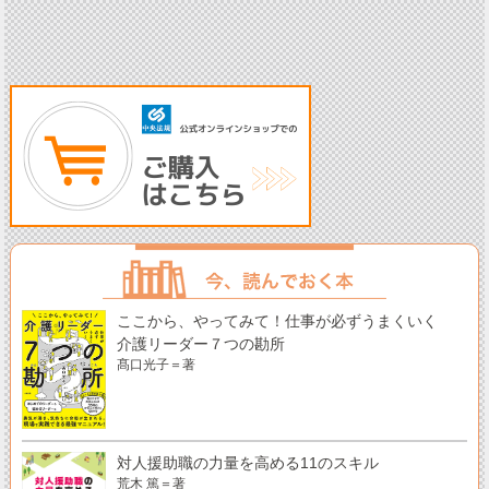
ここから、やってみて！仕事が必ずうまくいく
介護リーダー７つの勘所
髙口光子＝著
対人援助職の力量を高める11のスキル
荒木 篤＝著