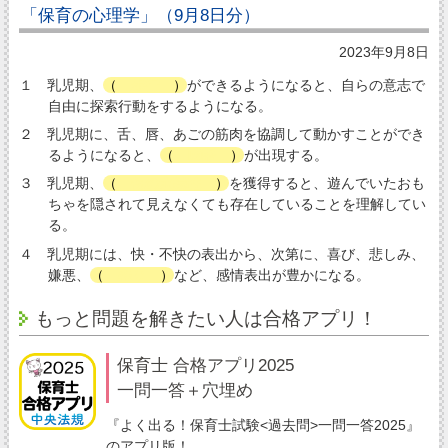
「保育の心理学」（9月8日分）
2023年9月8日
１ 乳児期、
（
歩行
）
ができるようになると、自らの意志で
自由に探索行動をするようになる。
２ 乳児期に、舌、唇、あごの筋肉を協調して動かすことができ
るようになると、
（
喃語
）
が出現する。
３ 乳児期、
（
物の永続性
）
を獲得すると、遊んでいたおも
ちゃを隠されて見えなくても存在していることを理解してい
る。
４ 乳児期には、快・不快の表出から、次第に、喜び、悲しみ、
嫌悪、
（
怒り
）
など、感情表出が豊かになる。
もっと問題を解きたい人は合格アプリ！
保育士 合格アプリ2025
一問一答＋穴埋め
『よく出る！保育士試験<過去問>一問一答2025』
のアプリ版！