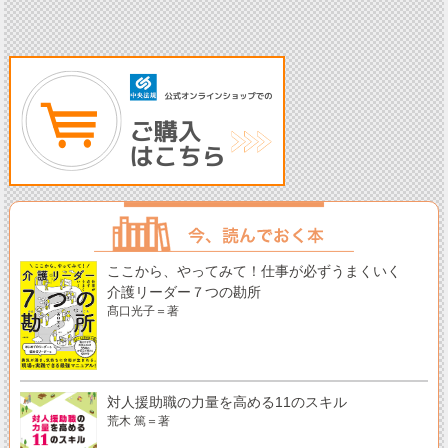
ここから、やってみて！仕事が必ずうまくいく
介護リーダー７つの勘所
髙口光子＝著
対人援助職の力量を高める11のスキル
荒木 篤＝著