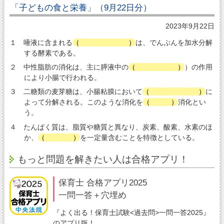
「子どもの食と栄養」（9月22日分）
2023年9月22日
１ 唾液に含まれる
（
アミラーゼ
）
は、でんぷんを加水分解
する酵素である。
２ 中性脂肪の消化は、主に膵液中の
（
リパーゼ
）
）の作用
により小腸で行われる。
３ 二糖類の麦芽糖は、小腸粘膜において
（
マルターゼ
）
に
よって分解される。このような消化を
（
膜
）
消化とい
う。
４ たんぱく質は、脂質や糖質と異なり、炭素、酸素、水素のほ
か、
（
窒素
）
を一定量含むことを特徴としている。
もっと問題を解きたい人は合格アプリ！
保育士 合格アプリ2025
一問一答＋穴埋め
『よく出る！保育士試験<過去問>一問一答2025』
のアプリ版！