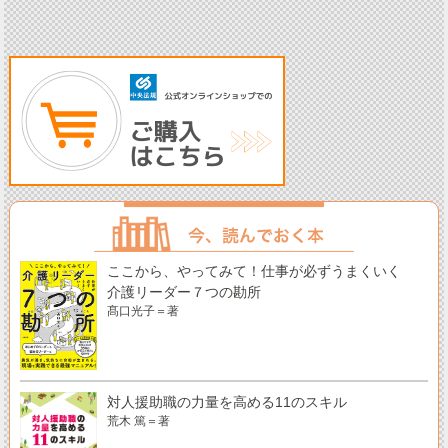
ここから、やってみて！仕事が必ずうまくいく
介護リーダー７つの勘所
髙口光子＝著
対人援助職の力量を高める11のスキル
荒木 篤＝著