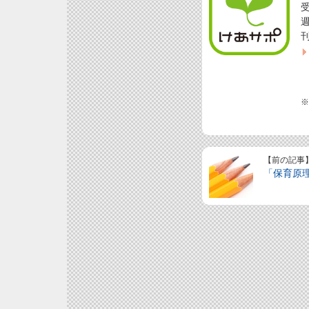
※
【前の記事
「保育原理