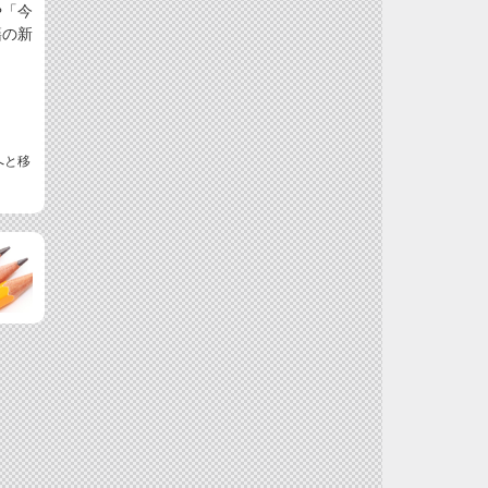
や「今
籍の新
へと移