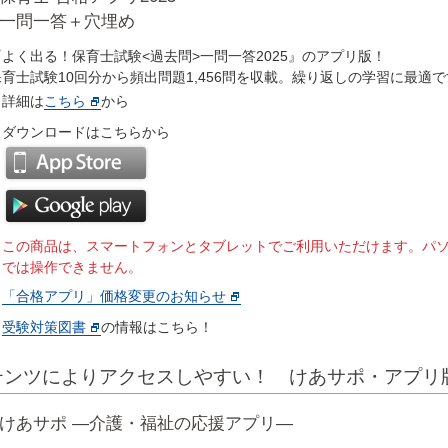
一問一答＋穴埋め
『よく出る！保育士試験<過去問>一問一答2025』のアプリ版！
保育士試験10回分から頻出問題1,456問を収載。繰り返しの学習に最適
詳細は
こちら
から
ダウンロードはこちらから
※この商品は、スマートフォンとタブレットでご利用いただけます。パ
では操作できません。
「合格アプリ」価格変更のお知らせ
受験対策図書
の情報はこちら！
テンツによりアクセスしやすい！ けあサポ・アプリ
けあサポ ―介護・福祉の応援アプリ―