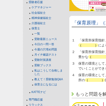
受験者応援
ケアマネジャー
社会福祉士
精神保健福祉士
「保育原理」（
介護福祉士
保育士
一覧
受験最新ニュース
１ 「保育所保育指針
今日の一問一答
（
言葉
）
によ
今週の穴埋め問題
２ 「保育所保育指針
月イチ確認テスト
豊かな
（
感性と
受験対策講座
３ 保育の環境として
受験ブックス
でいくことができ
私はこうして合格しま
した
４ 保育の環境として
教えて！受験勉強Q&A
所の
（
保健
）
保育士になるには
KATTEナビ
もっと問題を
専門職応援
リラックス