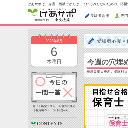
けあサポは、介護・福祉でがんばっているみんなのための、応援
受験者応援
専門
受験者応援
»
2026年8月
6
今週の穴埋
木曜日
毎週金曜日更新。受験科目
月イチ確認テスト、今週の穴埋め
は各資格のページ(下記)から。
CONTENTS