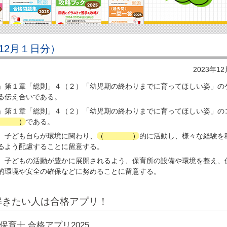
12月１日分）
2023年1
」第１章「総則」４（２）「幼児期の終わりまでに育ってほしい姿」の
る伝え合いである。
」第１章「総則」４（２）「幼児期の終わりまでに育ってほしい姿」の
表現
）
である。
、子ども自らが環境に関わり、
（
自発
）
的に活動し、様々な経験を
るよう配慮することに留意する。
、子どもの活動が豊かに展開されるよう、保育所の設備や環境を整え、
的環境や安全の確保などに努めることに留意する。
解きたい人は合格アプリ！
保育士 合格アプリ2025