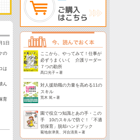
2月1日
ケの
ここから、やってみて！仕事が
必ずうまくいく 介護リーダー
７つの勘所
コは
髙口光子＝著
積ん
対人援助職の力量を高める11の
スキル
荒木 篤＝著
保育
園で役立つ知識とあの手・この
手 10のスキルで防ぐ！「不適
切保育」脱却ハンドブック
菊地奈津美、河合清美＝著