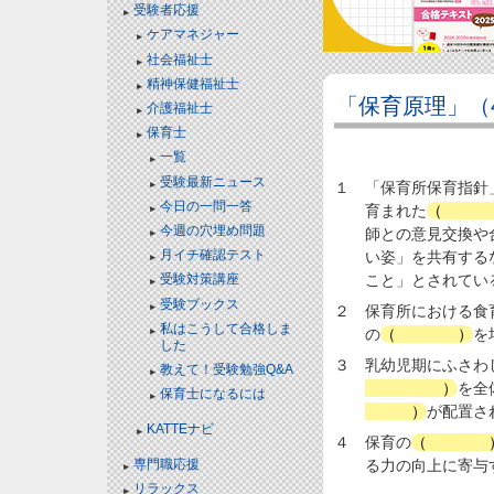
受験者応援
ケアマネジャー
社会福祉士
精神保健福祉士
「保育原理」（
介護福祉士
保育士
一覧
受験最新ニュース
１ 「保育所保育指針
今日の一問一答
育まれた
（
資質
今週の穴埋め問題
師との意見交換や
月イチ確認テスト
い姿」を共有する
こと」とされてい
受験対策講座
受験ブックス
２ 保育所における食
私はこうして合格しま
の
（
基礎
）
を
した
３ 乳幼児期にふさわ
教えて！受験勉強Q&A
食育計画
）
を全
保育士になるには
養士
）
が配置さ
KATTEナビ
４ 保育の
（
活動
専門職応援
る力の向上に寄与
リラックス