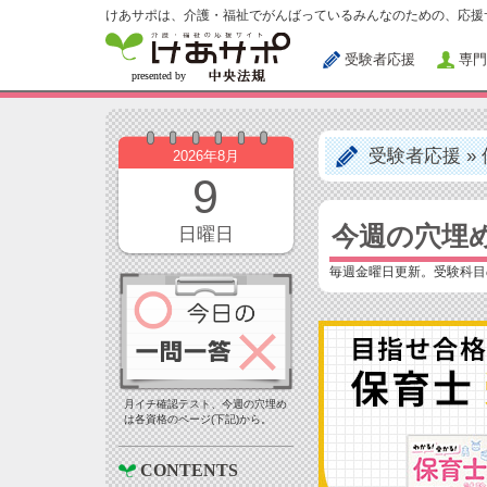
けあサポは、介護・福祉でがんばっているみんなのための、応援
受験者応援
専門
受験者応援
»
2026年8月
9
今週の穴埋
日曜日
毎週金曜日更新。受験科目
月イチ確認テスト、今週の穴埋め
は各資格のページ(下記)から。
CONTENTS