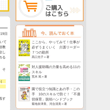
月19日
いて
ここから、やってみて！仕事が
校教
必ずうまくいく 介護リーダー
欲し
７つの勘所
める
髙口光子＝著
対人援助職の力量を高める11の
、そ
スキル
荒木 篤＝著
（
栄
園で役立つ知識とあの手・この
手 10のスキルで防ぐ！「不適
践す
切保育」脱却ハンドブック
菊地奈津美、河合清美＝著