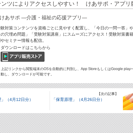
テンツによりアクセスしやすい！ けあサポ・アプリ
けあサポ ―介護・福祉の応援アプリ―
受験対策コンテンツを資格ごとに見やすく配置し、「今日の一問一答」
週の穴埋め問題」「受験対策講座」にスムーズにアクセス！受験対策書
刊やセミナー情報も配信。
ダウンロードはこちらから
 上記リンクから閲覧端末のOSを自動的に判別し、App StoreもしくはGoogle play
動し、ダウンロードが可能です。
】
【次の記事】
」（4月12日分）
「保育原理」（4月26日分）