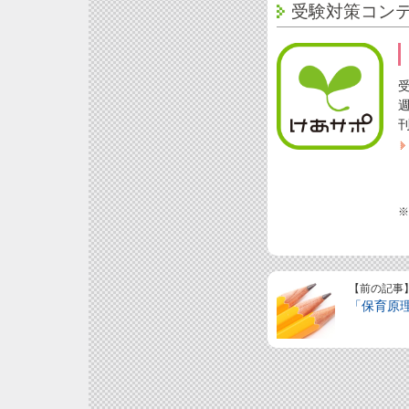
受験対策コン
※
【前の記事
「保育原理