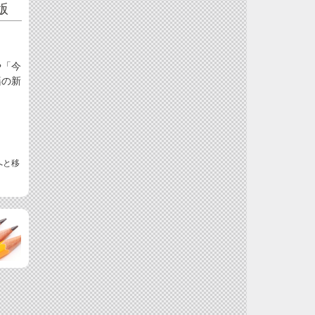
版
や「今
籍の新
へと移