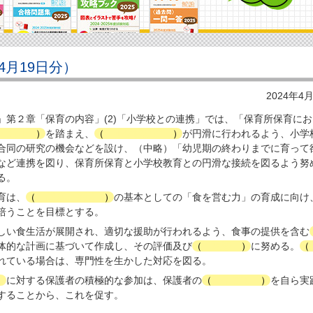
4月19日分）
2024年4
」第２章「保育の内容」(2)「小学校との連携」では、「保育所保育にお
・能力
）
を踏まえ、
（
小学校教育
）
が円滑に行われるよう、小学
合同の研究の機会などを設け、（中略）「幼児期の終わりまでに育って
など連携を図り、保育所保育と小学校教育との円滑な接続を図るよう努
る。
育は、
（
健康な生活
）
の基本としての「食を営む力」の育成に向け
培うことを目標とする。
しい食生活が展開され、適切な援助が行われるよう、食事の提供を含む
体的な計画に基づいて作成し、その評価及び
（
改善
）
に努める。
（
れている場合は、専門性を生かした対応を図る。
）
に対する保護者の積極的な参加は、保護者の
（
子育て
）
を自ら実
することから、これを促す。