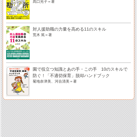
髙口光子＝著
対人援助職の力量を高める11のスキル
荒木 篤＝著
園で役立つ知識とあの手・この手 10のスキルで
防ぐ！「不適切保育」脱却ハンドブック
菊地奈津美、河合清美＝著