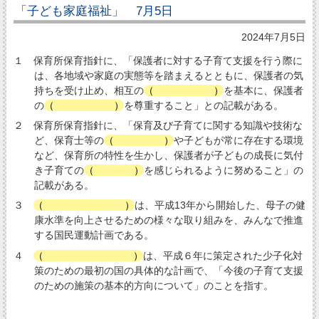
「子ども家庭福祉」 7月5日
2024年7月5日
１ 保育所保育指針に、「保護者に対する子育て支援を行う際に
は、各地域や家庭の実態等を踏まえるとともに、保護者の気
持ちを受け止め、相互の
（
信頼関係
）
を基本に、保護者
の
（
自己決定
）
を尊重すること」との記載がある。
２ 保育所保育指針に、「保育及び子育てに関する知識や技術な
ど、保育士等の
（
専門性
）
や子どもが常に存在する環境
など、保育所の特性を生かし、保護者が子どもの成長に気付
き子育ての
（
喜び
）
を感じられるように努めること」の
記載がある。
３
（
健やか親子21
）
は、平成13年から開始した、母子の健
康水準を向上させるための様々な取り組みを、みんなで推進
する国民運動計画である。
４
（
エンゼルプラン
）
は、平成６年に策定された少子化対
策のための最初の国の具体的な計画で、「今後の子育て支援
のための施策の基本的方向について」のことを指す。