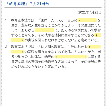
「教育原理」７月21日分
2021年7月21日
１ 教育基本法では、「国民一人一人が、自己の
（
人格
）
を
磨き、豊かな人生を送ることができるよう、その生涯にわた
って、あらゆる
（
機会
）
に、あらゆる場所において学習
することができ、その成果を適切に生かすことのできる
（
社会
）
の実現が図られなければならない」と定めている。
２ 教育基本法では、「幼児期の教育は、生涯にわたる
（
人格
形成
）
の基礎を培う重要なものであることにかんがみ、国
及び地方公共団体は、幼児の
（
健やかな成長
）
に資する
良好な環境の整備その他適当な方法によって、その振興に努
めなければならない」と定めている。