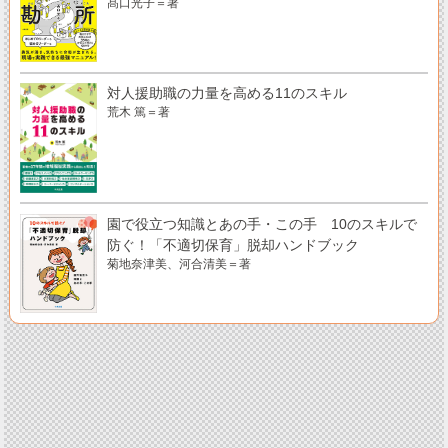
髙口光子＝著
対人援助職の力量を高める11のスキル
荒木 篤＝著
園で役立つ知識とあの手・この手 10のスキルで
防ぐ！「不適切保育」脱却ハンドブック
菊地奈津美、河合清美＝著