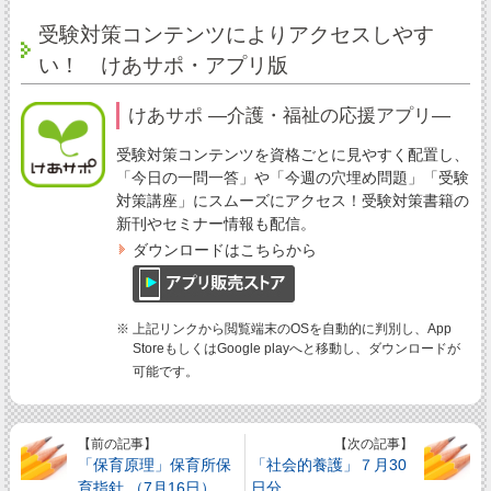
受験対策コンテンツによりアクセスしやす
い！ けあサポ・アプリ版
けあサポ ―介護・福祉の応援アプリ―
受験対策コンテンツを資格ごとに見やすく配置し、
「今日の一問一答」や「今週の穴埋め問題」「受験
対策講座」にスムーズにアクセス！受験対策書籍の
新刊やセミナー情報も配信。
ダウンロードはこちらから
※ 上記リンクから閲覧端末のOSを自動的に判別し、App
StoreもしくはGoogle playへと移動し、ダウンロードが
可能です。
【前の記事】
【次の記事】
「保育原理」保育所保
「社会的養護」７月30
育指針 （7月16日）
日分