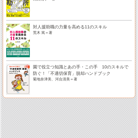
対人援助職の力量を高める11のスキル
荒木 篤＝著
園で役立つ知識とあの手・この手 10のスキルで
防ぐ！「不適切保育」脱却ハンドブック
菊地奈津美、河合清美＝著