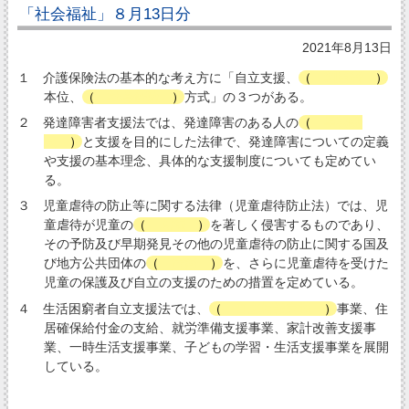
「社会福祉」８月13日分
2021年8月13日
１ 介護保険法の基本的な考え方に「自立支援、
（
利用者
）
本位、
（
社会保険
）
方式」の３つがある。
２ 発達障害者支援法では、発達障害のある人の
（
早期発
見
）
と支援を目的にした法律で、発達障害についての定義
や支援の基本理念、具体的な支援制度についても定めてい
る。
３ 児童虐待の防止等に関する法律（児童虐待防止法）では、児
童虐待が児童の
（
人権
）
を著しく侵害するものであり、
その予防及び早期発見その他の児童虐待の防止に関する国及
び地方公共団体の
（
責務
）
を、さらに児童虐待を受けた
児童の保護及び自立の支援のための措置を定めている。
４ 生活困窮者自立支援法では、
（
自立相談支援
）
事業、住
居確保給付金の支給、就労準備支援事業、家計改善支援事
業、一時生活支援事業、子どもの学習・生活支援事業を展開
している。