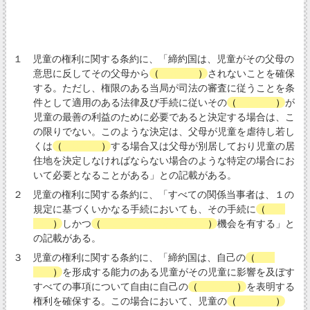
１ 児童の権利に関する条約に、「締約国は、児童がその父母の
意思に反してその父母から
（
分離
）
されないことを確保
する。ただし、権限のある当局が司法の審査に従うことを条
件として適用のある法律及び手続に従いその
（
分離
）
が
児童の最善の利益のために必要であると決定する場合は、こ
の限りでない。このような決定は、父母が児童を虐待し若し
くは
（
放置
）
する場合又は父母が別居しており児童の居
住地を決定しなければならない場合のような特定の場合にお
いて必要となることがある」との記載がある。
２ 児童の権利に関する条約に、「すべての関係当事者は、１の
規定に基づくいかなる手続においても、その手続に
（
参
加
）
しかつ
（
自分の意見を述べる
）
機会を有する」と
の記載がある。
３ 児童の権利に関する条約に、「締約国は、自己の
（
意
見
）
を形成する能力のある児童がその児童に影響を及ぼす
すべての事項について自由に自己の
（
意見
）
を表明する
権利を確保する。この場合において、児童の
（
意見
）