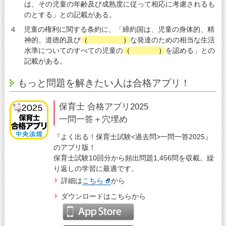
は、その児童の年齢及び成熟度に従って相応に考慮されるも
のとする」との記載がある。
４ 児童の権利に関する条約に、「締約国は、児童の身体的、精
神的、道徳的及び
（
社会的
）
な発達のための相当な生活
水準についてのすべての児童の
（
権利
）
を認める」との
記載がある。
もっと問題を解きたい人は合格アプリ！
保育士 合格アプリ2025
一問一答＋穴埋め
『よく出る！保育士試験<過去問>一問一答2025』
のアプリ版！
保育士試験10回分から頻出問題1,456問を収載。繰
り返しの学習に最適です。
詳細は
こちら
から
ダウンロードはこちらから