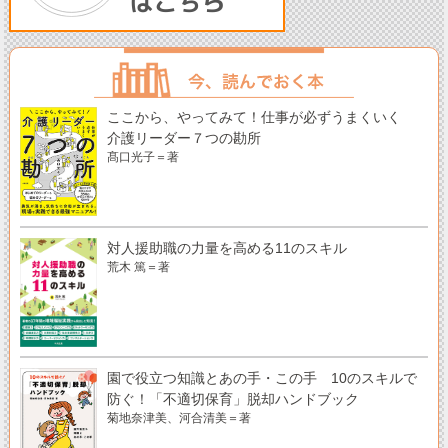
ここから、やってみて！仕事が必ずうまくいく
介護リーダー７つの勘所
髙口光子＝著
対人援助職の力量を高める11のスキル
荒木 篤＝著
園で役立つ知識とあの手・この手 10のスキルで
防ぐ！「不適切保育」脱却ハンドブック
菊地奈津美、河合清美＝著