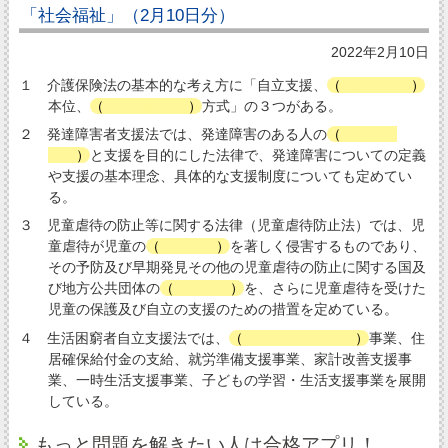
「社会福祉」（2月10日分）
2022年2月10日
１ 介護保険法の基本的な考え方に「自立支援、
（
利用者
）
本位、
（
社会保険
）
方式」の３つがある。
２ 発達障害者支援法では、発達障害のある人の
（
早期発
見
）
と支援を目的にした法律で、発達障害についての定義
や支援の基本理念、具体的な支援制度についても定めてい
る。
３ 児童虐待の防止等に関する法律（児童虐待防止法）では、児
童虐待が児童の
（
人権
）
を著しく侵害するものであり、
その予防及び早期発見その他の児童虐待の防止に関する国及
び地方公共団体の
（
責務
）
を、さらに児童虐待を受けた
児童の保護及び自立の支援のための措置を定めている。
４ 生活困窮者自立支援法では、
（
自立相談支援
）
事業、住
居確保給付金の支給、就労準備支援事業、家計改善支援事
業、一時生活支援事業、子どもの学習・生活支援事業を展開
している。
もっと問題を解きたい人は合格アプリ！