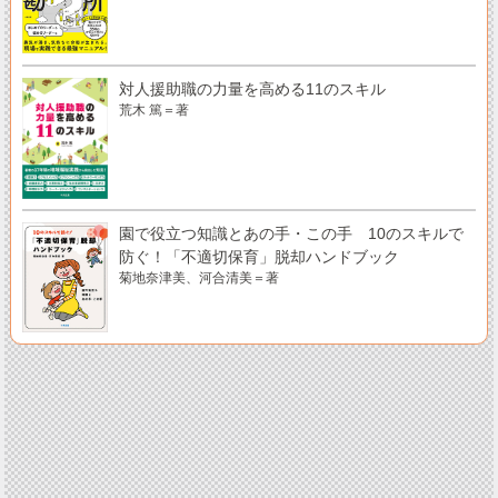
対人援助職の力量を高める11のスキル
荒木 篤＝著
園で役立つ知識とあの手・この手 10のスキルで
防ぐ！「不適切保育」脱却ハンドブック
菊地奈津美、河合清美＝著