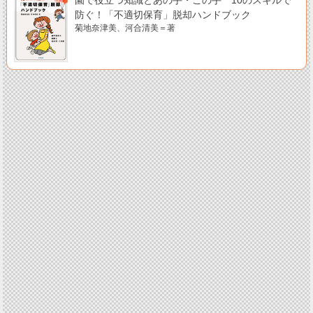
園で役立つ知識とあの手・この手 10のスキルで
防ぐ！「不適切保育」脱却ハンドブック
菊地奈津美、河合清美＝著