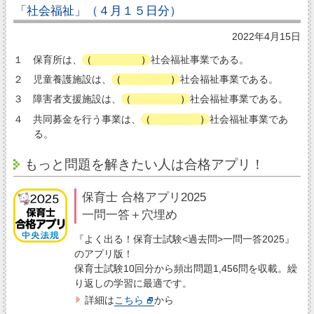
「社会福祉」（４月１５日分）
2022年4月15日
１ 保育所は、
（
第二種
）
社会福祉事業である。
２ 児童養護施設は、
（
第一種
）
社会福祉事業である。
３ 障害者支援施設は、
（
第一種
）
社会福祉事業である。
４ 共同募金を行う事業は、
（
第一種
）
社会福祉事業であ
る。
もっと問題を解きたい人は合格アプリ！
保育士 合格アプリ2025
一問一答＋穴埋め
『よく出る！保育士試験<過去問>一問一答2025』
のアプリ版！
保育士試験10回分から頻出問題1,456問を収載。繰
り返しの学習に最適です。
詳細は
こちら
から