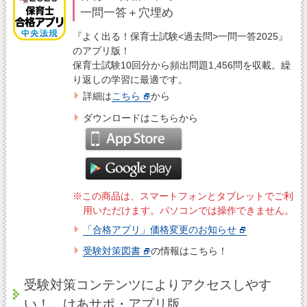
一問一答＋穴埋め
『よく出る！保育士試験<過去問>一問一答2025』
のアプリ版！
保育士試験10回分から頻出問題1,456問を収載。繰
り返しの学習に最適です。
詳細は
こちら
から
ダウンロードはこちらから
※この商品は、スマートフォンとタブレットでご利
用いただけます。パソコンでは操作できません。
「合格アプリ」価格変更のお知らせ
受験対策図書
の情報はこちら！
受験対策コンテンツによりアクセスしやす
い！ けあサポ・アプリ版