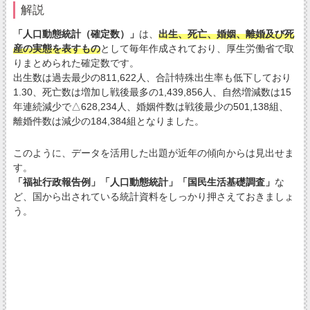
解説
「人口動態統計（確定数）」
は、
出生、死亡、婚姻、離婚及び死
産の実態を表すもの
として毎年作成されており、厚生労働省で取
りまとめられた確定数です。
出生数は過去最少の811,622人、合計特殊出生率も低下しており
1.30、死亡数は増加し戦後最多の1,439,856人、自然増減数は15
年連続減少で△628,234人、婚姻件数は戦後最少の501,138組、
離婚件数は減少の184,384組となりました。
このように、データを活用した出題が近年の傾向からは見出せま
す。
「福祉行政報告例」「人口動態統計」「国民生活基礎調査」
な
ど、国から出されている統計資料をしっかり押さえておきましょ
う。