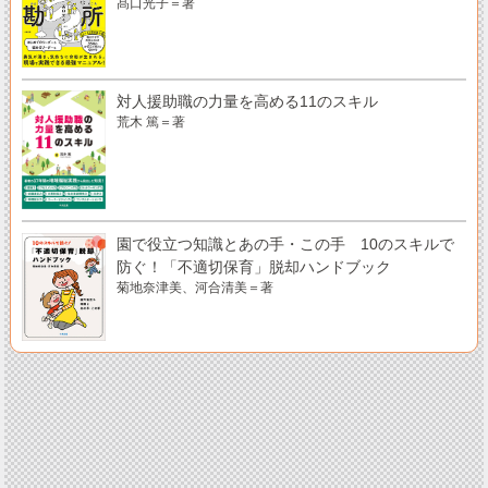
髙口光子＝著
対人援助職の力量を高める11のスキル
荒木 篤＝著
園で役立つ知識とあの手・この手 10のスキルで
防ぐ！「不適切保育」脱却ハンドブック
菊地奈津美、河合清美＝著