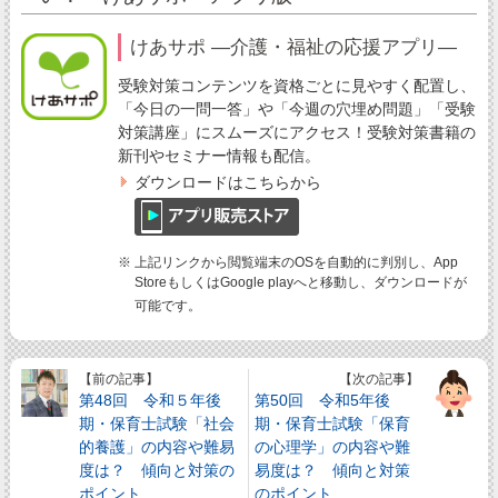
けあサポ ―介護・福祉の応援アプリ―
受験対策コンテンツを資格ごとに見やすく配置し、
「今日の一問一答」や「今週の穴埋め問題」「受験
対策講座」にスムーズにアクセス！受験対策書籍の
新刊やセミナー情報も配信。
ダウンロードはこちらから
※ 上記リンクから閲覧端末のOSを自動的に判別し、App
StoreもしくはGoogle playへと移動し、ダウンロードが
可能です。
【前の記事】
【次の記事】
第48回 令和５年後
第50回 令和5年後
期・保育士試験「社会
期・保育士試験「保育
的養護」の内容や難易
の心理学」の内容や難
度は？ 傾向と対策の
易度は？ 傾向と対策
ポイント
のポイント