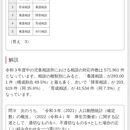
２
育成相談
養護相談
３
養護相談
障害相談
４
養護相談
育成相談
５
養護相談
非行相談
（答え 3）
解説
令和３年度中の児童相談所における相談の対応件数は 571,961 件
となっています。相談の種類別にみると、「養護相談」が283,00
1 件（構成割合 49.5%）と最も多く、次いで「障害相談」が 203,
619 件（同 35.6%）、「育成相談」が 41,534 件（同 7.3%）と
なっています。
問９ 次のうち、「令和３年（2021）人口動態統計（確定
数）の概況」（2022（令和４）年 厚生労働省）に関する記
述として、適切なものを○、不適切なものを×とした場合の正
しい組み合わせを一つ選びなさい。