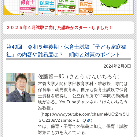
２０２５年４月試験に向けた講座がスタートしました！
第49回 令和５年後期・保育士試験「子ども家庭福
祉」の内容や難易度は？ 傾向と対策のポイント
2024年2月8日
佐藤賢一郎（さとう けんいちろう）
常磐大学人間科学部教育学科・准教授、専門は
保育学・幼児教育学。自身も保育士試験で保育
士資格を取得し、公立保育所で12年間の勤務経
験がある。YouTubeチャンネル「けんいちろう
准教授」
（
https://www.youtube.com/channel/UCtZm５U
３O213sVZsbmtoR１TQ
）
では、保育・子育ての講義に加え、保育士試験
対策にも力を入れている。