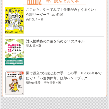
ここから、やってみて！仕事が必ずうまくいく
介護リーダー７つの勘所
髙口光子＝著
対人援助職の力量を高める11のスキル
荒木 篤＝著
園で役立つ知識とあの手・この手 10のスキルで
防ぐ！「不適切保育」脱却ハンドブック
菊地奈津美、河合清美＝著