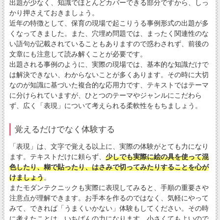
出題が少なく、知識でほとんどカバーできる部分ですから、しっ
かり押さえておきましょう。
近年の特徴として、保育の現場で起こりうる事例形式の出題が多
くなってきました。また、穴埋め問題では、まったく関連性のな
い語句が記載されていることもありますので惑わされず、前後の
文章にも注意して読み解くことが必要です。
出題される事例のように、実際の現場では、基本的な知識だけで
は解決できない、わからないことが多くあります。その時に大切
なのが知識に基づいた複合的な応用力です、テキストではテーマ
に分けられていますが、ひとつのテーマやジャンルにこだわら
ず、広く「表現」について考えられる柔軟性をもちましょう。
覚えるだけでなく体験する
「表現」は、文字で覚える以上に、実際の体験がとても力になり
ます。テキストだけに頼らず、
少しでも実際に絵の具を使って混
色したり、糊で貼ったり、はさみで切ってみたりすることを心が
けましょう
。
またモダンテクニックも実際に表現してみると、手順の重要さや
注意点が理解できます。お手本を作るのではなく、気軽にやって
みて、できれば「うまくいかない」体験もしてください。その時
に考えたことは、いちばんの力になります。小さくてもよいので