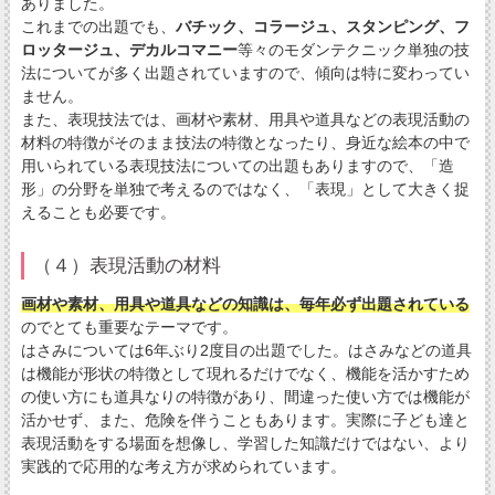
ありました。
これまでの出題でも、
バチック、コラージュ、スタンピング、フ
ロッタージュ、デカルコマニー
等々のモダンテクニック単独の技
法についてが多く出題されていますので、傾向は特に変わってい
ません。
また、表現技法では、画材や素材、用具や道具などの表現活動の
材料の特徴がそのまま技法の特徴となったり、身近な絵本の中で
用いられている表現技法についての出題もありますので、「造
形」の分野を単独で考えるのではなく、「表現」として大きく捉
えることも必要です。
（４）表現活動の材料
画材や素材、用具や道具などの知識は、毎年必ず出題されている
のでとても重要なテーマです。
はさみについては6年ぶり2度目の出題でした。はさみなどの道具
は機能が形状の特徴として現れるだけでなく、機能を活かすため
の使い方にも道具なりの特徴があり、間違った使い方では機能が
活かせず、また、危険を伴うこともあります。実際に子ども達と
表現活動をする場面を想像し、学習した知識だけではない、より
実践的で応用的な考え方が求められています。