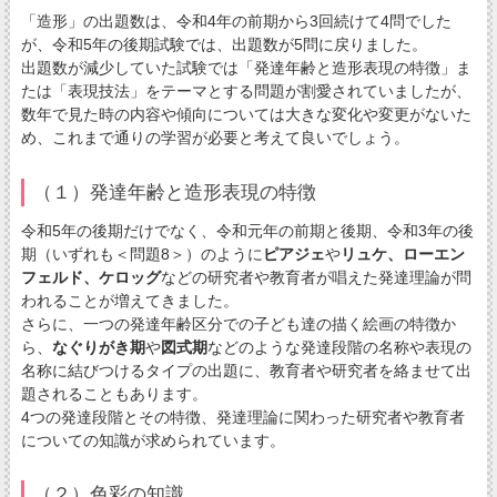
「造形」の出題数は、令和4年の前期から3回続けて4問でした
が、令和5年の後期試験では、出題数が5問に戻りました。
出題数が減少していた試験では「発達年齢と造形表現の特徴」ま
たは「表現技法」をテーマとする問題が割愛されていましたが、
数年で見た時の内容や傾向については大きな変化や変更がないた
め、これまで通りの学習が必要と考えて良いでしょう。
（１）発達年齢と造形表現の特徴
令和5年の後期だけでなく、令和元年の前期と後期、令和3年の後
期（いずれも＜問題8＞）のように
ピアジェ
や
リュケ、ローエン
フェルド、ケロッグ
などの研究者や教育者が唱えた発達理論が問
われることが増えてきました。
さらに、一つの発達年齢区分での子ども達の描く絵画の特徴か
ら、
なぐりがき期
や
図式期
などのような発達段階の名称や表現の
名称に結びつけるタイプの出題に、教育者や研究者を絡ませて出
題されることもあります。
4つの発達段階とその特徴、発達理論に関わった研究者や教育者
についての知識が求められています。
（２）色彩の知識