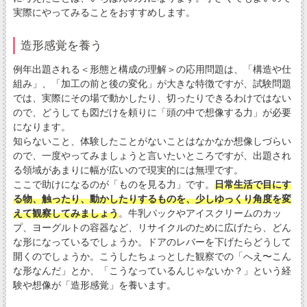
実際にやってみることをおすすめします。
造形感覚を養う
例年出題される＜形態と構成の理解＞の応用問題は、「構造や仕
組み」、「加工の前と後の変化」が大きな特徴ですが、試験問題
では、実際にその場で動かしたり、切ったりできるわけではない
ので、どうしても図だけを頼りに「頭の中で想像する力」が必要
になります。
知らないこと、体験したことがないことはなかなか想像しづらい
ので、一度やってみましょうと言いたいところですが、出題され
る領域があまりに幅が広いので現実的には無理です。
ここで助けになるのが「ものを見る力」です。
日常生活で目にす
る物、触ったり、動かしたりするものを、少しゆっくり角度を変
えて観察してみましょう
。牛乳パックやアイスクリームのカッ
プ、ヨーグルトの容器など、リサイクルのために広げたら、どん
な形になっているでしょうか。ドアのレバーを下げたらどうして
開くのでしょうか。こうしたちょっとした観察での「へえ〜こん
な形なんだ」とか、「こうなっているんじゃないか？」という経
験や想像が「造形感覚」を養います。