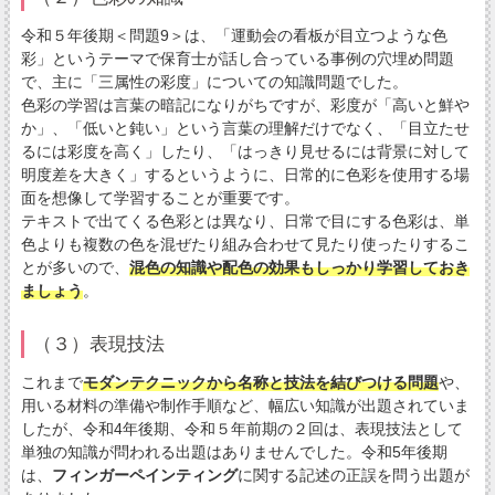
令和５年後期＜問題9＞は、「運動会の看板が目立つような色
彩」というテーマで保育士が話し合っている事例の穴埋め問題
で、主に「三属性の彩度」についての知識問題でした。
色彩の学習は言葉の暗記になりがちですが、彩度が「高いと鮮や
か」、「低いと鈍い」という言葉の理解だけでなく、「目立たせ
るには彩度を高く」したり、「はっきり見せるには背景に対して
明度差を大きく」するというように、日常的に色彩を使用する場
面を想像して学習することが重要です。
テキストで出てくる色彩とは異なり、日常で目にする色彩は、単
色よりも複数の色を混ぜたり組み合わせて見たり使ったりするこ
とが多いので、
混色の知識や配色の効果もしっかり学習しておき
ましょう
。
（３）表現技法
これまで
モダンテクニックから名称と技法を結びつける問題
や、
用いる材料の準備や制作手順など、幅広い知識が出題されていま
したが、令和4年後期、令和５年前期の２回は、表現技法として
単独の知識が問われる出題はありませんでした。令和5年後期
は、
フィンガーペインティング
に関する記述の正誤を問う出題が