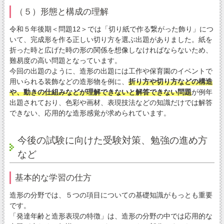
（５）形態と構成の理解
令和５年後期＜問題12＞では「切り紙で作る繋がった飾り」につ
いて、完成形を作る正しい切り方を選ぶ出題がありました。紙を
折った時と広げた時の形の関係を想像しなければならないため、
難易度の高い問題となっています。
今回の出題のように、造形の出題には工作や保育園のイベントで
用いられる装飾などの造形物を例に、
折り方や切り方などの構造
や、動きの仕組みなどが理解できないと解答できない問題
が例年
出題されており、色彩や画材、表現技法などの知識だけでは解答
できない、応用的な造形感覚が求められています。
今後の試験に向けた受験対策、勉強の進め方
など
基本的な学習の仕方
造形の分野では、５つの項目についての基礎知識がもっとも重要
です。
「発達年齢と造形表現の特徴」は、造形の分野の中では応用的な