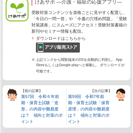
けあサポ ―介護・福祉の応援アプリ―
受験対策コンテンツを資格ごとに見やすく配置し、
「今日の一問一答」や「今週の穴埋め問題」「受験
対策講座」にスムーズにアクセス！受験対策書籍の
新刊やセミナー情報も配信。
ダウンロードはこちらから
※ 上記リンクから閲覧端末のOSを自動的に判別し、App
StoreもしくはGoogle playへと移動し、ダウンロードが
可能です。
【前の記事】
【次の記事】
第57回 令和６年前
第59回 令和7年前
期・保育士試験「造
期・保育士試験「保育
形」の内容や難易度
原理」の内容や難易度
は？ 傾向と対策のポ
は？ 傾向と対策のポ
イント
イント