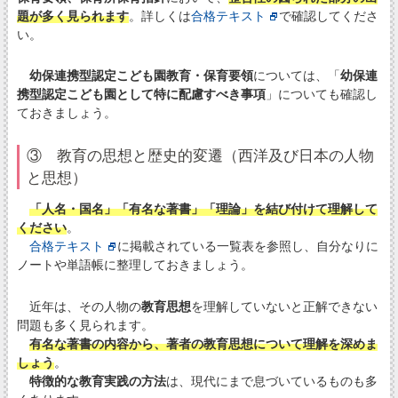
題が多く見られます
。詳しくは
合格テキスト
で確認してくださ
い。
幼保連携型認定こども園教育・保育要領
については、「
幼保連
携型認定こども園として特に配慮すべき事項
」についても確認し
ておきましょう。
③ 教育の思想と歴史的変遷（西洋及び日本の人物
と思想）
「人名・国名」「有名な著書」「理論」を結び付けて理解して
ください
。
合格テキスト
に掲載されている一覧表を参照し、自分なりに
ノートや単語帳に整理しておきましょう。
近年は、その人物の
教育思想
を理解していないと正解できない
問題も多く見られます。
有名な著書の内容から、著者の教育思想について理解を深めま
しょう
。
特徴的な教育実践の方法
は、現代にまで息づいているものも多