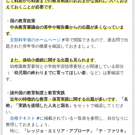
して戦前から戦後までの教育制度のおおまかな流れについておさ
えておくことが必要です
。
・国の教育政策
中央教育審議会の答申や報告書からの出題が多くなっていま
す
。
文部科学省のホームページ
等で閲覧できるので、過去問で出
題された答申等の概要を確認しておきましょう。
また、保幼小接続に関する出題も見られます
。
幼稚園教育要領と小学校学習指導要領とが関連している部分
（「
幼児期の終わりまでに育ってほしい姿
」など）は要確認で
す。
・諸外国の教育制度と教育実践
近年の特徴的な教育・保育実践に関する出題が多いです
。
「名
称」「実践を提唱した人名と国名」
をセットで確認してくださ
い。
合格テキスト
に掲載されている一覧表を参照し、自分なりに
整理しておきましょう。
特に、
「レッジョ・エミリア・アプローチ」「テ・ファリキ」