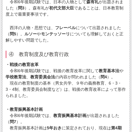
令和6年後期試験では、日本の人物として
森有礼
が出題されま
した（
問3
）。森有礼が
初代文部大臣
であることは、日本教育制
度上で最重要事項です。
西洋の人物・思想では、
フレーベル
について出題されました
（
問5
）。
ルソー
や
モンテッソーリ
についても理解しておくと正
解しやすい問題でした。
④ 教育制度及び教育行政
・戦後の教育改革
令和6年後期試験では、戦後の教育改革に関して
教育基本法
や
学校教育法
、
教育委員会法
の内容が問われました（
問4
）。
現在の教育制度の基本（男女共学、９年の義務教育、6・3・
3・4制、教育委員会制度など）は、戦後の教育改革によって形作
られました。
・教育振興基本計画
令和6年後期試験では、
教育振興基本計画
が出題されました
（
問7
）。
教育振興基本計画は
5年おき
に策定されており、現在は
第4期