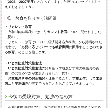
（
2023～2027年度
）となっています。計画のコンセプトをおさ
えておきましょう。
⑤ 教育を取り巻く諸問題
・リカレント教育
令和6年後期試験では、
リカレント教育
について問われました
（
問8
）。
リカレント教育はOECD（経済開発協力機構）から提唱された
概念で、「
必要に応じていつでも教育機関に回帰することのでき
る教育
」のことを指します。
・いじめ防止対策推進法
いじめ防止対策推進法
の第８条（学校及び学校の教職員の責
務）の穴埋め問題が出題されました（
問9
）。
児童相談所等の関係機関
と連携すること、
学校全体
として
未然
防止
と
早期発見
が重要であることをおさえておきましょう。
今後の受験対策、勉強の進め方
令和6年後期試験では、西洋教育史と幼稚園教育要領に関する