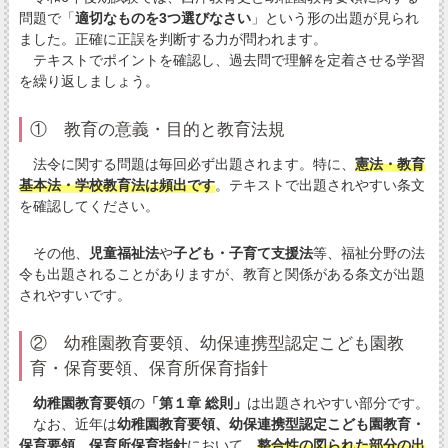
問題で「
適切なものを3つ選びなさい
」という形の出題が見られ
ました。正確に正誤を判断する力が問われます。
テキストでポイントを確認し、過去問で理解を定着させる学習
を繰り返しましょう。
① 教育の意義・目的と教育法規
法令に関する問題は毎回必ず出題されます。特に、
憲法・教育
基本法・学校教育法は頻出です
。テキストで出題されやすい条文
を確認してください。
その他、
児童福祉法
や
子ども・子育て支援法
等、福祉分野の法
令も出題されることがありますが、教育と関係がある条文が出題
されやすいです。
② 幼稚園教育要領、幼保連携型認定こども園教
育・保育要領、保育所保育指針
幼稚園教育要領
の
「第１章 総則」
は出題されやすい部分です。
なお、近年は
幼稚園教育要領、幼保連携型認定こども園教育・
保育要領、保育所保育指針
において、
整合性の図られた部分の出