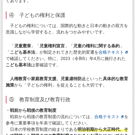
くあります。
④ 子どもの権利と保護
子どもの権利については、国際的な動きと日本の動きの双方を
意識しながら学習すると、流れをつかみやすいです。
「
児童憲章
」「
児童権利宣言
」「
児童の権利に関する条約
」
「
こども基本法
」が制定されてきた歴史的変遷を
合格テキスト
で確認してください。特に、2023（令和5）年4月に施行された
こども基本法
は要確認です。
人権教育
や
家庭教育支援、児童虐待防止
といった
具体的な教育
施策
から「子どもの権利」を捉えることも大切です。
⑤ 教育制度及び教育行政
・戦前から戦後の教育制度
戦前から戦後の教育制度の流れについては、
合格テキスト
を
参考に重要事項を年表で確認してください。
日本の学校教育制度の始まりである
明治初期から大正時代、そ