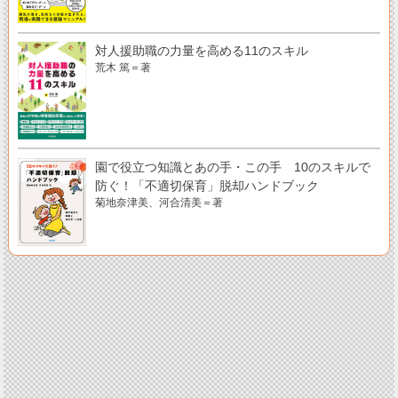
対人援助職の力量を高める11のスキル
荒木 篤＝著
園で役立つ知識とあの手・この手 10のスキルで
防ぐ！「不適切保育」脱却ハンドブック
菊地奈津美、河合清美＝著