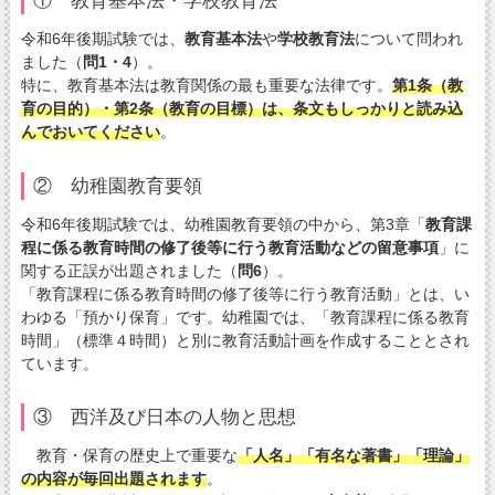
① 教育基本法・学校教育法
令和6年後期試験では、
教育基本法
や
学校教育法
について問われ
ました（
問1・4
）。
特に、教育基本法は教育関係の最も重要な法律です。
第1条（教
育の目的）・第2条（教育の目標）は、条文もしっかりと読み込
んでおいてください
。
② 幼稚園教育要領
令和6年後期試験では、幼稚園教育要領の中から、第3章「
教育課
程に係る教育時間の修了後等に行う教育活動などの留意事項
」に
関する正誤が出題されました（
問6
）。
「教育課程に係る教育時間の修了後等に行う教育活動」とは、い
わゆる「預かり保育」です。幼稚園では、「教育課程に係る教育
時間」（標準４時間）と別に教育活動計画を作成することとされ
ています。
③ 西洋及び日本の人物と思想
教育・保育の歴史上で重要な
「人名」「有名な著書」「理論」
の内容が毎回出題されます
。