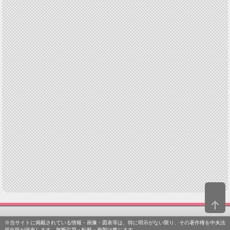
※当サイトに掲載されている情報・画像・図表等は、特に明示がない限り、その著作権を中央法
規出版が保有します。無断引用・転載・複製は禁じます。