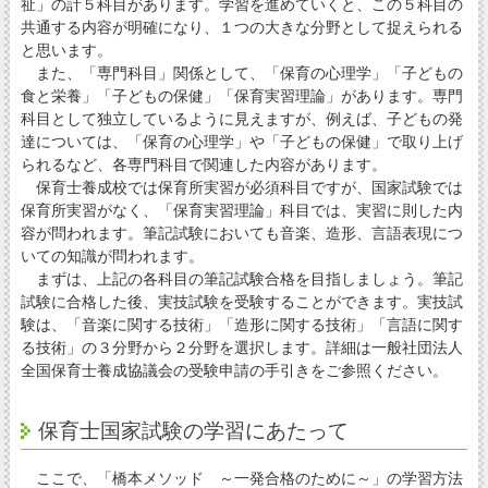
祉」の計５科目があります。学習を進めていくと、この５科目の
共通する内容が明確になり、１つの大きな分野として捉えられる
と思います。
また、「専門科目」関係として、「保育の心理学」「子どもの
食と栄養」「子どもの保健」「保育実習理論」があります。専門
科目として独立しているように見えますが、例えば、子どもの発
達については、「保育の心理学」や「子どもの保健」で取り上げ
られるなど、各専門科目で関連した内容があります。
保育士養成校では保育所実習が必須科目ですが、国家試験では
保育所実習がなく、「保育実習理論」科目では、実習に則した内
容が問われます。筆記試験においても音楽、造形、言語表現につ
いての知識が問われます。
まずは、上記の各科目の筆記試験合格を目指しましょう。筆記
試験に合格した後、実技試験を受験することができます。実技試
験は、「音楽に関する技術」「造形に関する技術」「言語に関す
る技術」の３分野から２分野を選択します。詳細は一般社団法人
全国保育士養成協議会の受験申請の手引きをご参照ください。
保育士国家試験の学習にあたって
ここで、「橋本メソッド ～一発合格のために～」の学習方法