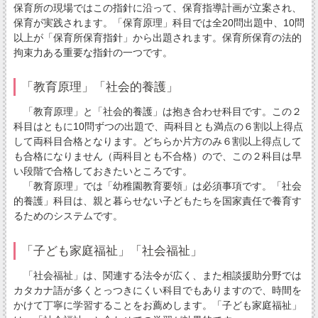
保育所の現場ではこの指針に沿って、保育指導計画が立案され、
保育が実践されます。「保育原理」科目では全20問出題中、10問
以上が「保育所保育指針」から出題されます。保育所保育の法的
拘束力ある重要な指針の一つです。
「教育原理」「社会的養護」
「教育原理」と「社会的養護」は抱き合わせ科目です。この２
科目はともに10問ずつの出題で、両科目とも満点の６割以上得点
して両科目合格となります。どちらか片方のみ６割以上得点して
も合格になりません（両科目とも不合格）ので、この２科目は早
い段階で合格しておきたいところです。
「教育原理」では「幼稚園教育要領」は必須事項です。「社会
的養護」科目は、親と暮らせない子どもたちを国家責任で養育す
るためのシステムです。
「子ども家庭福祉」「社会福祉」
「社会福祉」は、関連する法令が広く、また相談援助分野では
カタカナ語が多くとっつきにくい科目でもありますので、時間を
かけて丁寧に学習することをお薦めします。「子ども家庭福祉」