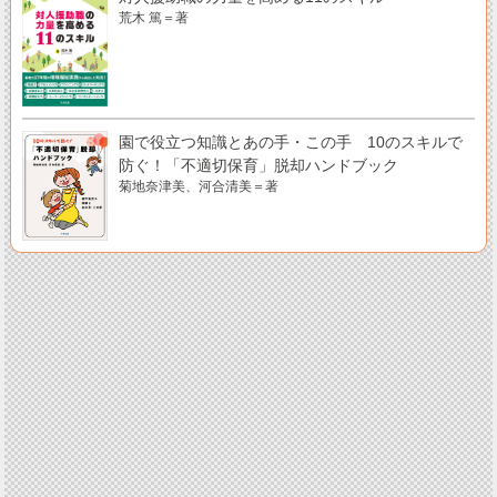
荒木 篤＝著
園で役立つ知識とあの手・この手 10のスキルで
防ぐ！「不適切保育」脱却ハンドブック
菊地奈津美、河合清美＝著