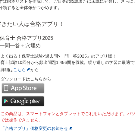
ずは絵本リストを作成して、ご自身の既読または未読に分類し、さらに
分類すると全体像がつかめます。
解きたい人は合格アプリ！
保育士 合格アプリ2025
一問一答＋穴埋め
『よく出る！保育士試験<過去問>一問一答2025』のアプリ版！
保育士試験10回分から頻出問題1,456問を収載。繰り返しの学習に最適
詳細は
こちら
から
ダウンロードはこちらから
※この商品は、スマートフォンとタブレットでご利用いただけます。パ
では操作できません。
「合格アプリ」価格変更のお知らせ