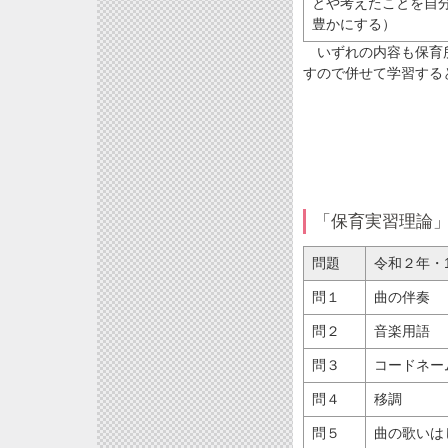
とや考えたことを自
豊かにする）
いずれの内容も保育所
すので併せて学習する
「保育実習理論
問題
令和２年・
問１
曲の伴奏
問２
音楽用語
問３
コードネー
問４
移調
問５
曲の歌いは