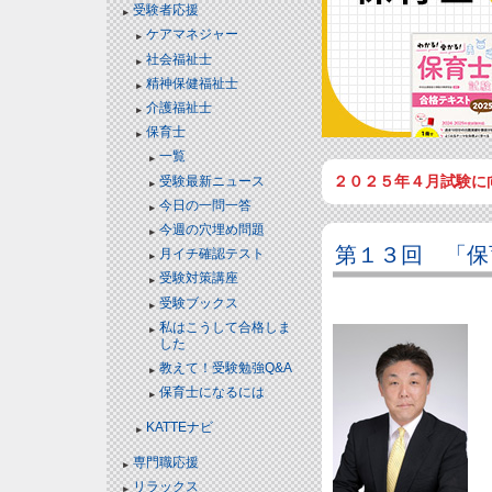
受験者応援
ケアマネジャー
社会福祉士
精神保健福祉士
介護福祉士
保育士
一覧
２０２５年４月試験に
受験最新ニュース
今日の一問一答
今週の穴埋め問題
第１３回 「保
月イチ確認テスト
受験対策講座
受験ブックス
私はこうして合格しま
した
教えて！受験勉強Q&A
保育士になるには
KATTEナビ
専門職応援
リラックス