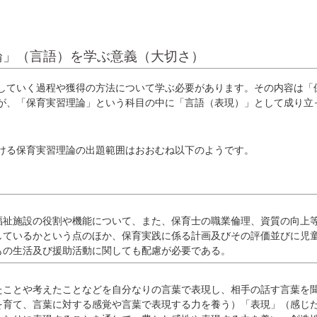
論」（言語）を学ぶ意義（大切さ）
ていく過程や獲得の方法について学ぶ必要があります。その内容は「
が、「保育実習理論」という科目の中に「言語（表現）」として成り立
る保育実習理論の出題範囲はおおむね以下のようです。
祉施設の役割や機能について、また、保育士の職業倫理、資質の向上
しているかという点のほか、保育実践に係る計画及びその評価並びに児
もの生活及び援助活動に関しても配慮が必要である。
ことや考えたことなどを自分なりの言葉で表現し、相手の話す言葉を
を育て、言葉に対する感覚や言葉で表現する力を養う）「表現」（感じ