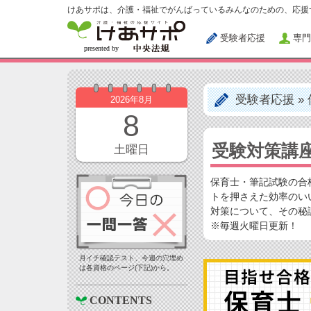
けあサポは、介護・福祉でがんばっているみんなのための、応援
受験者応援
専門
受験者応援
»
2026年8月
8
受験対策講
土曜日
保育士・筆記試験の合
トを押さえた効率のい
対策について、その秘
※毎週火曜日更新！
月イチ確認テスト、今週の穴埋め
は各資格のページ(下記)から。
CONTENTS