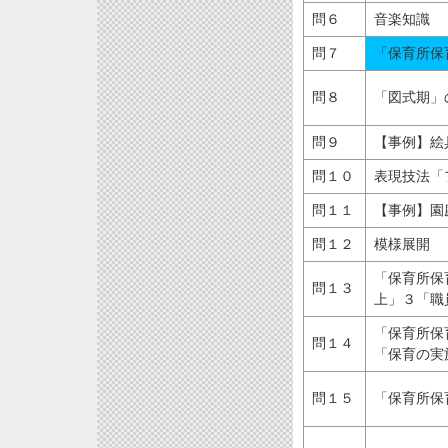
問６
音楽知識
問７
「保育所保
問８
「図式期」
問９
【事例】絵
問１０
表現技法「
問１１
【事例】園
問１２
模様展開
「保育所保
問１３
上」３「職
「保育所保
問１４
「保育の実
問１５
「保育所保