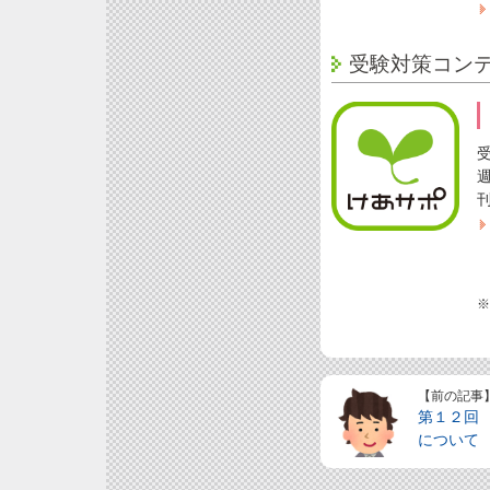
受験対策コン
※
【前の記事
第１２回
について