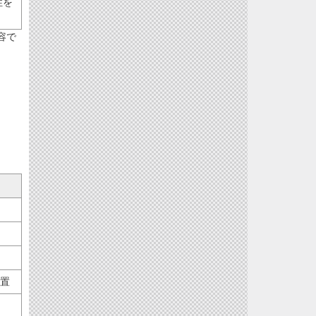
性を
容で
置