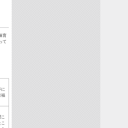
保育
って
等に
童福
聞こ
たこ