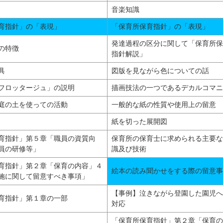
音楽知識
育指針」の「表現」
「保育所保育指針」の「表現」
発達過程の区分に関して「保育所保
の特徴
指針解説」
具
図版を見ながら色についての話
フロッタージュ」の説明
描画技法の一つであるデカルコマニ
庭の土を使っての活動
一般的な紙の性質や使用上の留意
紙を切った展開図
育指針」第５章「職員の資質向
保育所の保育士に求められる主要な
員の研修等」
識及び技術
育指針」第２章「保育の内容」４
絵本の読み聞かせをする際の留意事
施に関して留意すべき事項」
【事例】泣きながら登園した園児へ
育指針」第１章の一部
対応
「保育所保育指針」第２章「保育の