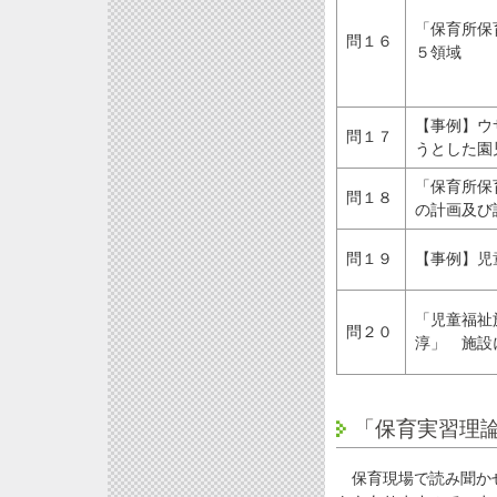
「保育所保
問１６
５領域
【事例】ウ
問１７
うとした園
「保育所保
問１８
の計画及び
問１９
【事例】児
「児童福祉
問２０
淳」 施設
「保育実習理
保育現場で読み聞かせ