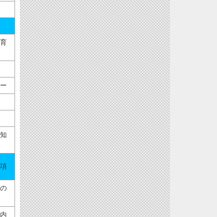
育
ー
知
項
の
内