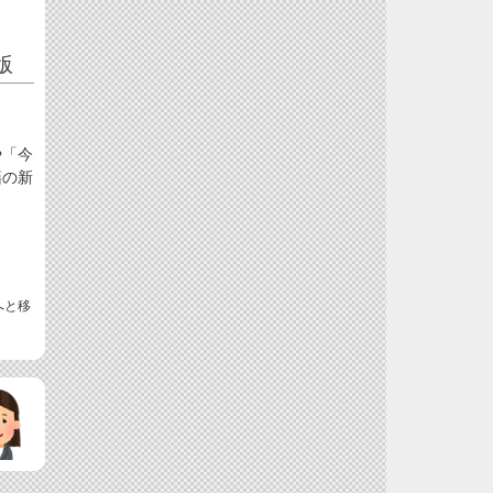
版
や「今
籍の新
へと移