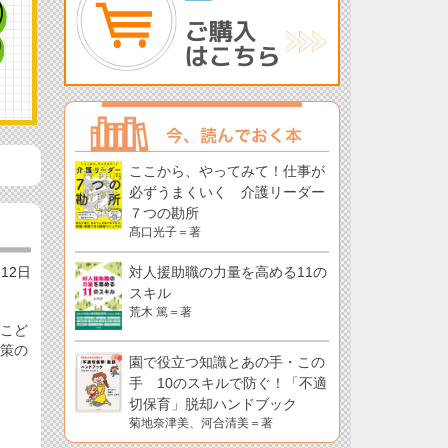
ここから、やってみて！仕事が
必ずうまくいく 介護リーダー
７つの勘所
髙口光子＝著
月12日
対人援助職の力量を高める11の
スキル
荒木 篤＝著
宮こど
対策の
園で役立つ知識とあの手・この
手 10のスキルで防ぐ！「不適
切保育」脱却ハンドブック
菊地奈津美、河合清美＝著