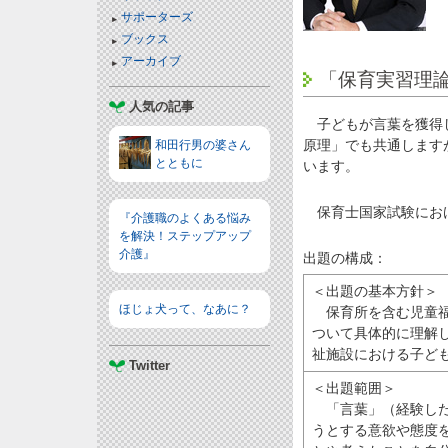
サポーターズ
ブックス
アーカイブ
「保育実習理
人気の記事
子どもが言葉を獲得し
原理」でも共通します
和田行男の婆さん
とともに
います。
保育士国家試験におけ
『介護職のよくある悩み
を解決！ステップアップ
介護』
出題の構成：
＜出題の基本方針＞
ほじょ犬って、なあに？
保育所を含む児童福
ついて具体的に理解
祉施設における子ど
Twitter
＜出題範囲＞
「言葉」（経験した
うとする意欲や態度