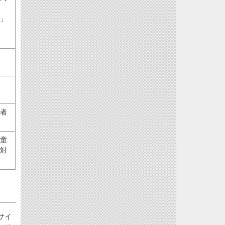
」
者
童
対
サイ