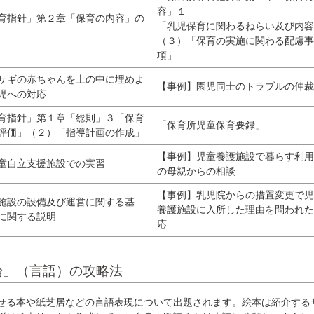
容」１
育指針」第２章「保育の内容」の
「乳児保育に関わるねらい及び内容
（３）「保育の実施に関わる配慮事
項」
サギの赤ちゃんを土の中に埋めよ
【事例】園児同士のトラブルの仲裁
児への対応
育指針」第１章「総則」３「保育
「保育所児童保育要録」
評価」（２）「指導計画の作成」
【事例】児童養護施設で暮らす利用
童自立支援施設での実習
の母親からの相談
【事例】乳児院からの措置変更で児
施設の設備及び運営に関する基
養護施設に入所した理由を問われた
に関する説明
応
論」（言語）の攻略法
る本や紙芝居などの言語表現について出題されます。絵本は紹介する