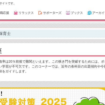
サイトです。
職応援
リラックス
サポーターズ
ブックス
アーカイ
保育士
座
格率は20％前後で難関といえます。この狭き門を突破するためには、ポ
い学習が不可欠です。このコーナーでは、近年の各科目の出題傾向や今
訣をガイドします。