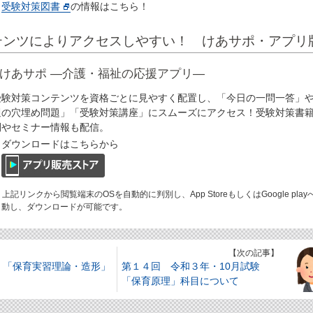
受験対策図書
の情報はこちら！
テンツによりアクセスしやすい！ けあサポ・アプリ
けあサポ ―介護・福祉の応援アプリ―
受験対策コンテンツを資格ごとに見やすく配置し、「今日の一問一答」
週の穴埋め問題」「受験対策講座」にスムーズにアクセス！受験対策書
刊やセミナー情報も配信。
ダウンロードはこちらから
 上記リンクから閲覧端末のOSを自動的に判別し、App StoreもしくはGoogle play
動し、ダウンロードが可能です。
】
【次の記事】
 「保育実習理論・造形」
第１４回 令和３年・10月試験
「保育原理」科目について