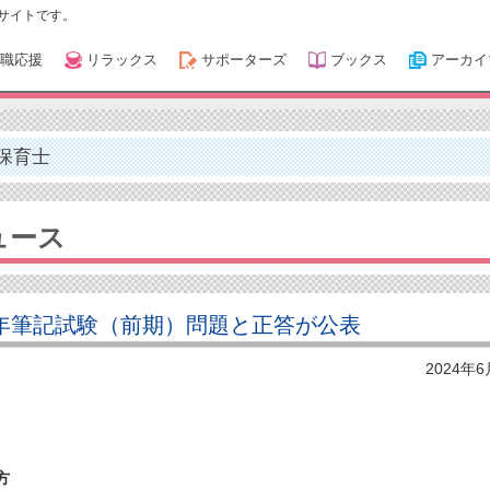
サイトです。
職応援
リラックス
サポーターズ
ブックス
アーカイ
保育士
ュース
6年筆記試験（前期）問題と正答が公表
2024年
方