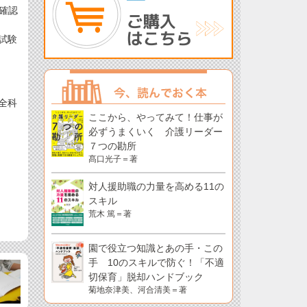
ご確認
試験
全科
ここから、やってみて！仕事が
必ずうまくいく 介護リーダー
７つの勘所
髙口光子＝著
対人援助職の力量を高める11の
スキル
荒木 篤＝著
園で役立つ知識とあの手・この
手 10のスキルで防ぐ！「不適
切保育」脱却ハンドブック
菊地奈津美、河合清美＝著