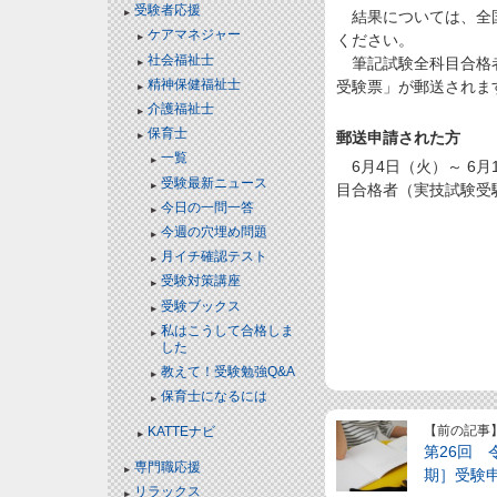
受験者応援
結果については、全国保育士
ケアマネジャー
ください。
社会福祉士
筆記試験全科目合格者
精神保健福祉士
受験票」が郵送されま
介護福祉士
保育士
郵送申請された方
一覧
6月4日（火）～ 6
受験最新ニュース
目合格者（実技試験受
今日の一問一答
今週の穴埋め問題
月イチ確認テスト
受験対策講座
受験ブックス
私はこうして合格しま
した
教えて！受験勉強Q&A
保育士になるには
【前の記事
KATTEナビ
第26回 
専門職応援
期］受験
リラックス