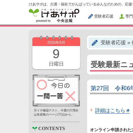
けあサポは、介護・福祉でがんばっているみんなのための、応援
受験者応援
専門
受験者応援
»
2026年8月
9
受験最新ニ
日曜日
第27回 令和
詳細はこちら
月イチ確認テスト、今週の穴埋め
は各資格のページ(下記)から。
CONTENTS
オンライン申請された