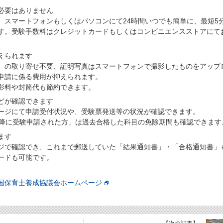
必要はありません
、スマートフォンもしくはパソコンにて24時間いつでも簡単に、最短5
す。受験手数料はクレジットカードもしくはコンビニエンスストアにて
えられます
）の取り寄せ不要、証明写真はスマートフォンで撮影したものをアップ
申請に係る費用が抑えられます。
影料や封筒代も節約できます。
どが確認できます
ージにて申請受付状況や、受験票発送等の状況が確認できます。
以降に受験申請された方」は過去合格した科目の免除期間も確認できます
ます
ジで確認でき、これまで郵送していた「結果通知書」・「合格通知書」
ードも可能です。
国保育士養成協議会ホームページ