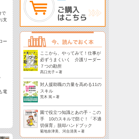
分で
お支
ロー
ここから、やってみて！仕事が
必ずうまくいく 介護リーダー
７つの勘所
髙口光子＝著
。
対人援助職の力量を高める11の
スキル
も電
荒木 篤＝著
園で役立つ知識とあの手・この
手 10のスキルで防ぐ！「不適
切保育」脱却ハンドブック
菊地奈津美、河合清美＝著