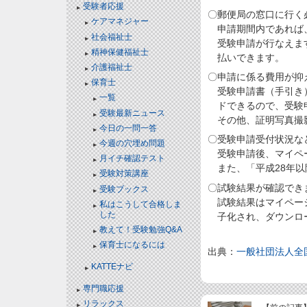
受験者応援
〇郵便局の窓口に行く
ケアマネジャー
申請期間内であれば
社会福祉士
受験申請が行なえま
精神保健福祉士
払いできます。
介護福祉士
〇申請に係る費用が抑
保育士
受験申請書（手引き
一覧
ドできるので、受験
受験最新ニュース
その他、証明写真撮
今日の一問一答
〇受験申請受付状況な
今週の穴埋め問題
受験申請後、マイペ
月イチ確認テスト
また、「平成28年
受験対策講座
〇試験結果が確認でき
受験ブックス
試験結果はマイペー
私はこうして合格しま
した
子化され、ダウンロ
教えて！受験勉強Q&A
保育士になるには
出典：
一般社団法人全
KATTEナビ
専門職応援
リラックス