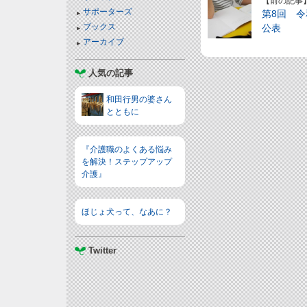
【前の記事
サポーターズ
第8回 
ブックス
公表
アーカイブ
人気の記事
和田行男の婆さん
とともに
『介護職のよくある悩み
を解決！ステップアップ
介護』
ほじょ犬って、なあに？
Twitter