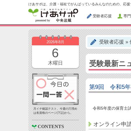
けあサポは、介護・福祉でがんばっているみんなのための、応援
受験者応援
専門
受験者応援
»
2026年8月
6
受験最新ニ
木曜日
第9回 令和5
令和5年度の保育士試
月イチ確認テスト、今週の穴埋め
は各資格のページ(下記)から。
オンライン申
CONTENTS