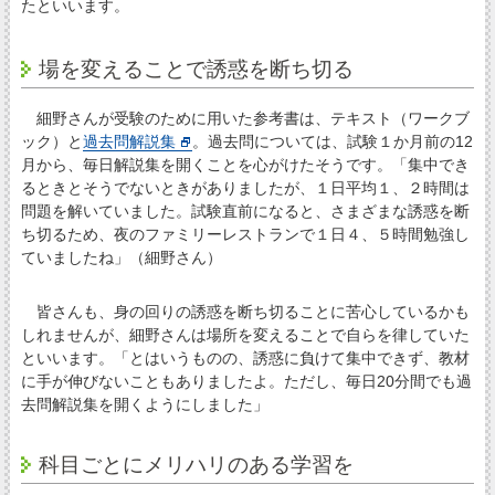
たといいます。
場を変えることで誘惑を断ち切る
細野さんが受験のために用いた参考書は、テキスト（ワークブ
ック）と
過去問解説集
。過去問については、試験１か月前の12
月から、毎日解説集を開くことを心がけたそうです。「集中でき
るときとそうでないときがありましたが、１日平均１、２時間は
問題を解いていました。試験直前になると、さまざまな誘惑を断
ち切るため、夜のファミリーレストランで１日４、５時間勉強し
ていましたね」（細野さん）
皆さんも、身の回りの誘惑を断ち切ることに苦心しているかも
しれませんが、細野さんは場所を変えることで自らを律していた
といいます。「とはいうものの、誘惑に負けて集中できず、教材
に手が伸びないこともありましたよ。ただし、毎日20分間でも過
去問解説集を開くようにしました」
科目ごとにメリハリのある学習を