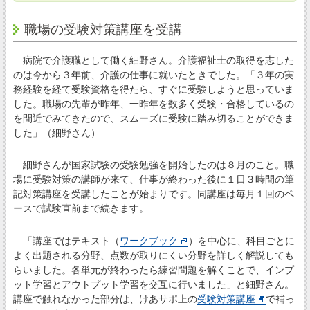
職場の受験対策講座を受講
病院で介護職として働く細野さん。介護福祉士の取得を志した
のは今から３年前、介護の仕事に就いたときでした。「３年の実
務経験を経て受験資格を得たら、すぐに受験しようと思っていま
した。職場の先輩が昨年、一昨年を数多く受験・合格しているの
を間近でみてきたので、スムーズに受験に踏み切ることができま
した」（細野さん）
細野さんが国家試験の受験勉強を開始したのは８月のこと。職
場に受験対策の講師が来て、仕事が終わった後に１日３時間の筆
記対策講座を受講したことが始まりです。同講座は毎月１回のペ
ースで試験直前まで続きます。
「講座ではテキスト（
ワークブック
）を中心に、科目ごとに
よく出題される分野、点数が取りにくい分野を詳しく解説しても
らいました。各単元が終わったら練習問題を解くことで、インプ
ット学習とアウトプット学習を交互に行いました」と細野さん。
講座で触れなかった部分は、けあサポ上の
受験対策講座
で補っ