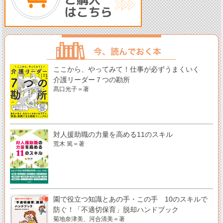
ここから、やってみて！仕事が必ずうまくいく
介護リーダー７つの勘所
髙口光子＝著
対人援助職の力量を高める11のスキル
荒木 篤＝著
園で役立つ知識とあの手・この手 10のスキルで
防ぐ！「不適切保育」脱却ハンドブック
菊地奈津美、河合清美＝著