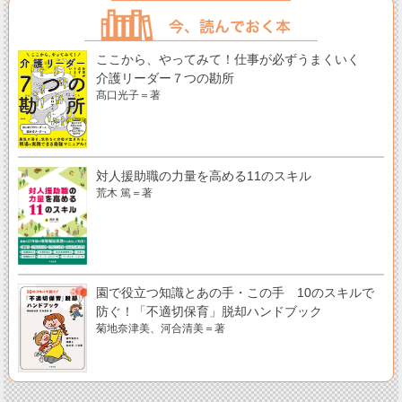
ここから、やってみて！仕事が必ずうまくいく
介護リーダー７つの勘所
髙口光子＝著
対人援助職の力量を高める11のスキル
荒木 篤＝著
園で役立つ知識とあの手・この手 10のスキルで
防ぐ！「不適切保育」脱却ハンドブック
菊地奈津美、河合清美＝著