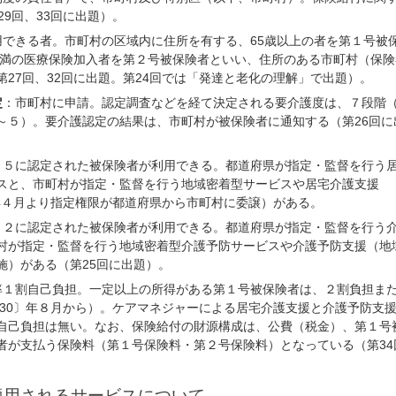
29回、33回に出題）。
用できる者。市町村の区域内に住所を有する、65歳以上の者を第１号被
歳未満の医療保険加入者を第２号被保険者といい、住所のある市町村（保険
第27回、32回に出題。第24回では「発達と老化の理解」で出題）。
定
：市町村に申請。認定調査などを経て決定される要介護度は、７段階
～５）。要介護認定の結果は、市町村が被保険者に通知する（第26回に
～５に認定された被保険者が利用できる。都道府県が指定・監督を行う
スと、市町村が指定・監督を行う地域密着型サービスや居宅介護支援
〕年４月より指定権限が都道府県から市町村に委譲）がある。
・２に認定された被保険者が利用できる。都道府県が指定・監督を行う
村が指定・監督を行う地域密着型介護予防サービスや介護予防支援（地
施）がある（第25回に出題）。
率１割自己負担。一定以上の所得がある第１号被保険者は、２割負担ま
平成30〕年８月から）。ケアマネジャーによる居宅介護支援と介護予防支
自己負担は無い。なお、保険給付の財源構成は、公費（税金）、第１号
者が支払う保険料（第１号保険料・第２号保険料）となっている（第34
適用されるサービスについて