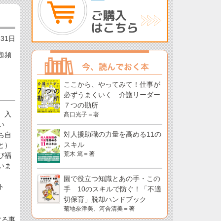
月31日
題頻
ここから、やってみて！仕事が
必ずうまくいく 介護リーダー
７つの勘所
、入
髙口光子＝著
い
対人援助職の力量を高める11の
ち自
スキル
と）
荒木 篤＝著
び福
いま
園で役立つ知識とあの手・この
ト
手 10のスキルで防ぐ！「不適
切保育」脱却ハンドブック
菊地奈津美、河合清美＝著
する事