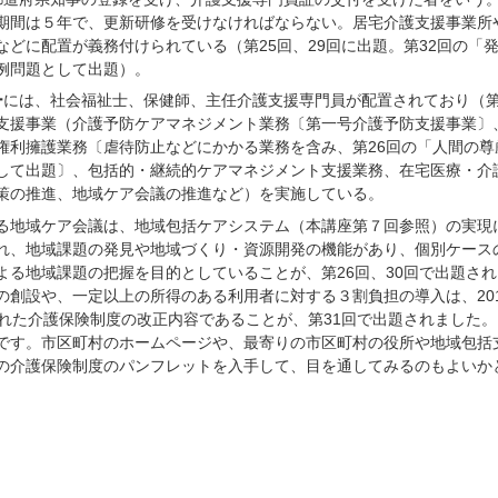
期間は５年で、更新研修を受けなければならない。居宅介護支援事業所
などに配置が義務付けられている（第25回、29回に出題。第32回の「
例問題として出題）。
ー
には、社会福祉士、保健師、主任介護支援専門員が配置されており（第
支援事業（介護予防ケアマネジメント業務〔第一号介護予防支援事業〕
権利擁護業務〔虐待防止などにかかる業務を含み、第26回の「人間の尊
して出題〕、包括的・継続的ケアマネジメント支援業務、在宅医療・介
策の推進、地域ケア会議の推進など）を実施している。
地域ケア会議は、地域包括ケアシステム（本講座第７回参照）の実現
れ、地域課題の発見や地域づくり・資源開発の機能があり、個別ケース
よる地域課題の把握を目的としていることが、第26回、30回で出題され
の創設や、一定以上の所得のある利用者に対する３割負担の導入は、201
された介護保険制度の改正内容であることが、第31回で出題されました。
す。市区町村のホームページや、最寄りの市区町村の役所や地域包括
の介護保険制度のパンフレットを入手して、目を通してみるのもよいか