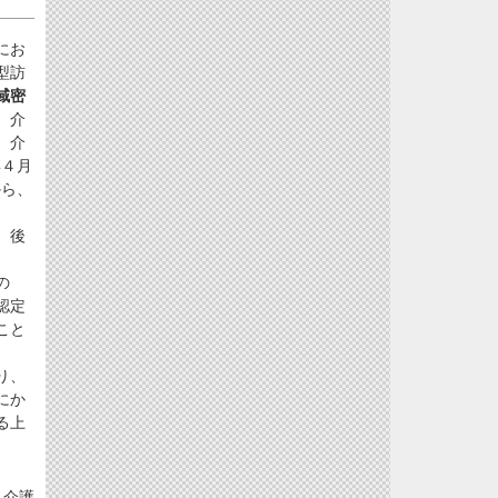
にお
型訪
域密
、介
、介
年４月
から、
、後
の
認定
こと
り、
にか
る上
。介護