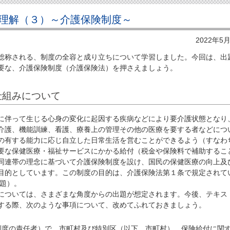
理解（３）～介護保険制度～
2022年5
称される、制度の全容と成り立ちについて学習しました。今回は、出
要な、介護保険制度（介護保険法）を押さえましょう。
仕組みについて
に伴って生じる心身の変化に起因する疾病などにより要介護状態となり
介護、機能訓練、看護、療養上の管理その他の医療を要する者などにつ
の有する能力に応じ自立した日常生活を営むことができるよう（すなわ
要な保健医療・福祉サービスにかかる給付（税金や保険料で補助するこ
同連帯の理念に基づいて介護保険制度を設け、国民の保健医療の向上及
目的としています。この制度の目的は、介護保険法第１条で規定されて
出題）。
ついては、さまざまな角度からの出題が想定されます。今後、テキス
する際、次のような事項について、改めてふれておきましょう。
制度の責任者）で、市町村及び特別区（以下、市町村）。保険給付に関