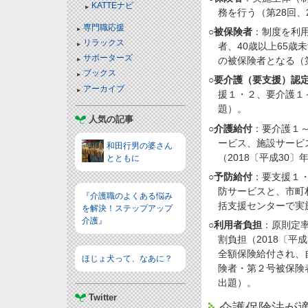
KATTEナビ
務を行う（第28回、
専門職応援
○
被保険者
：制度を利
リラックス
者、40歳以上65
サポーターズ
の被保険者となる（
ブックス
○
要介護（要支援）認
アーカイブ
援１・２、要介護１
題）。
人気の記事
○
介護給付
：要介護１
ービス、施設サービ
和田行男の婆さん
（2018〔平成30
とともに
○
予防給付
：要支援１
防サービスと、市町
『介護職のよくある悩み
括支援センターで実
を解決！ステップアップ
介護』
○
利用者負担
：原則定
割負担（2018〔
全額保険給付され、
ほじょ犬って、なあに？
険者・第２号被保険
出題）。
Twitter
介護保険法が