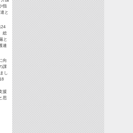
や指
発達と
24
、総
厳と
護連
に向
の課
まし
8
支援
と思