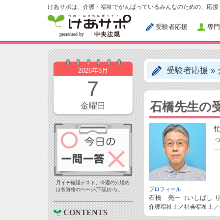
けあサポは、介護・福祉でがんばっているみんなのための、応援
受験者応援
専門
受験者応援
»
2026年8月
7
石橋先生の
金曜日
月イチ確認テスト、今週の穴埋め
プロフィール
は各資格のページ(下記)から。
石橋 亮一（いしばし 
介護福祉士／社会福祉士
CONTENTS