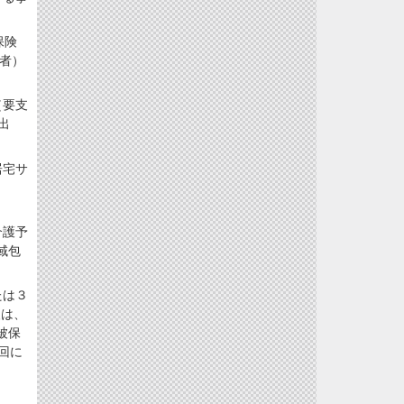
保険
者）
（要支
出
居宅サ
介護予
域包
たは３
援は、
被保
回に