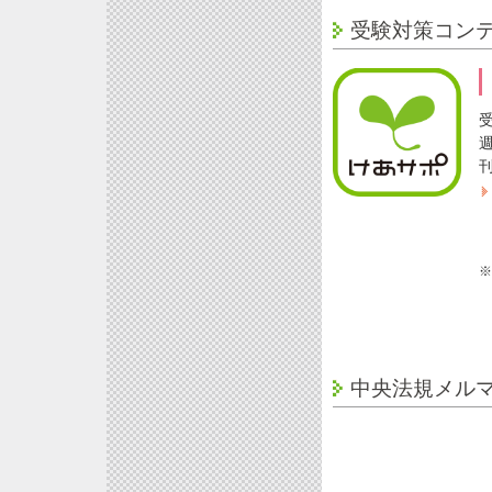
受験対策コン
※
中央法規メル