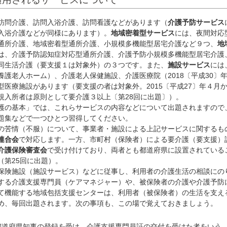
訪問介護、訪問入浴介護、訪問看護などがあります（
介護予防サービス
入浴介護などが同様にあります）。
地域密着型サービス
には、夜間対応
通所介護、地域密着型通所介護、小規模多機能型居宅介護など９つ、
地
は、介護予防認知症対応型通所介護、介護予防小規模多機能型居宅介護
同生活介護（要支援１は対象外）の３つです。また、
施設サービス
には
養護老人ホーム）、介護老人保健施設、介護医療院（2018〔平成30〕
型医療施設があります（要支援の者は対象外。2015〔平成27〕年４月
規入所者は原則として要介護３以上〔第28回に出題〕）。
の基本」では、これらサービスの内容などについて出題されますので
題集などで一つひとつ習得してください。
苦情（不服）について、事業者・施設による上記サービスに関するも
連合会
で対応します。一方、市町村（保険者）による要介護（要支援）
介護保険審査会
で受け付けており、両者とも都道府県に設置されている
（第25回に出題）。
険施設（施設サービス）などに従事し、利用者の介護生活の相談にの
する介護支援専門員（ケアマネジャー）や、被保険者の介護や介護予防
て機能する地域包括支援センターは、利用者（被保険者）の生活を支え
め、毎回出題されます。次の事項も、この場で覚えておきましょう。
都道府県知事の登録を受け、介護支援専門員証の交付を受けた者をいう