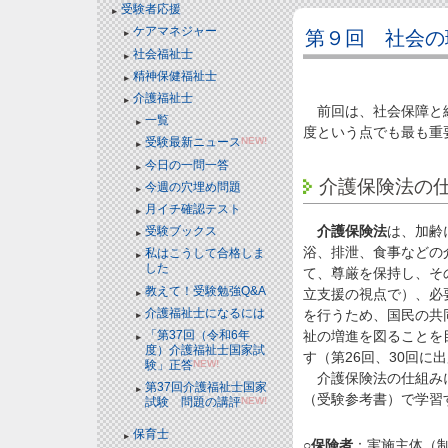
受験者応援
ケアマネジャー
第９回 社会の
社会福祉士
精神保健福祉士
介護福祉士
前回は、社会保障と総
一覧
度という点でも最も重
受験最新ニュース
NEW!
今日の一問一答
介護保険法の
今週の穴埋め問題
月イチ確認テスト
介護保険法
は、加齢
受験ブックス
浴、排泄、食事などの
私はこうして合格しま
した
て、尊厳を保持し、そ
教えて！受験勉強Q&A
立支援の視点で）、必
介護福祉士になるには
を行うため、国民の共
祉の増進を図ることを
「第37回（令和6年
度）介護福祉士国家試
す（第26回、30回に
験」正答
NEW!
介護保険法の仕組みに
第37回介護福祉士国家
（受験参考書）で学習
試験 問題の講評
NEW!
保育士
○
保険者
：実施主体（