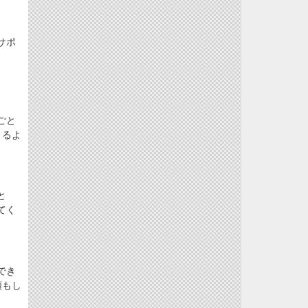
サポ
ごと
きるよ
と
てく
でき
頼もし