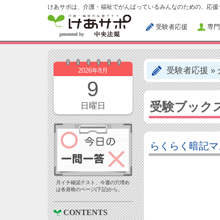
けあサポは、介護・福祉でがんばっているみんなのための、応援
受験者応援
専門
受験者応援
»
2026年8月
9
受験ブック
日曜日
らくらく暗記マ
月イチ確認テスト、今週の穴埋め
は各資格のページ(下記)から。
CONTENTS