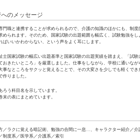
者へのメッセージ
専門職と連携することが求められるので、介護の知識のほかにも、制度
求められます。そのため、国家試験の出題範囲も幅広く、試験勉強をし
ればいいかわからない、という声をよく耳にします。
祉士国家試験の幅広い出題基準と国家試験の出題実績を踏まえ、「試験
ておきたいところ」を厳選しました。仕事をしながら、学校に通いなが
大事なところをサクッと覚えることで、その大変さを少しでも軽くでき
で作りました。
あろう科目名を示しています。
巻末の表にまとめています。
方／ラクに覚える暗記術、勉強の合間に一息…、キャラクター紹介／介
／制度系／医学系／介護系／索引