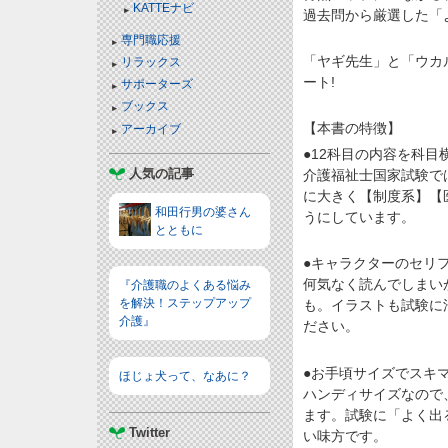
KATTEナビ
過去問から厳選した「
専門職応援
「ヤギ先生」と「ウカ
リラックス
ート!
サポーターズ
ブックス
【本書の特徴】
アーカイブ
●12科目の内容を科目
人気の記事
介護福祉士国家試験で
に大きく【制度系】【
和田行男の婆さん
うにしています。
とともに
●キャラクターのセリ
何気なく読んでしまい
『介護職のよくある悩み
を解決！ステップアップ
も。イラストも試験に
介護』
ださい。
●お手頃サイズでスキ
ほじょ犬って、なあに？
ハンディサイズなので
ます。試験に「よく出
Twitter
い味方です。