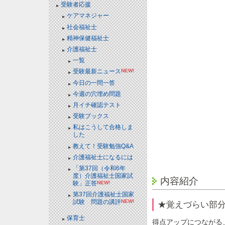
受験者応援
ケアマネジャー
社会福祉士
精神保健福祉士
介護福祉士
一覧
受験最新ニュース
NEW!
今日の一問一答
今週の穴埋め問題
月イチ確認テスト
受験ブックス
私はこうして合格しま
した
教えて！受験勉強Q&A
介護福祉士になるには
「第37回（令和6年
度）介護福祉士国家試
内容紹介
験」正答
NEW!
第37回介護福祉士国家
試験 問題の講評
NEW!
★覚えづらい部分
保育士
得点アップにつながる