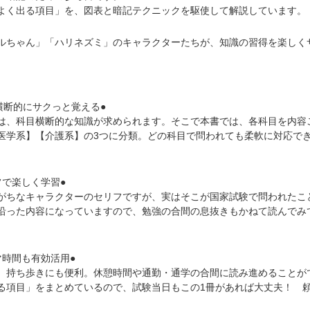
よく出る項目」を、図表と暗記テクニックを駆使して解説しています。
ルちゃん」「ハリネズミ」のキャラクターたちが、知識の習得を楽しく
横断的にサクっと覚える●
は、科目横断的な知識が求められます。そこで本書では、各科目を内容
医学系】【介護系】の3つに分類。どの科目で問われても柔軟に対応で
フで楽しく学習●
がちなキャラクターのセリフですが、実はそこが国家試験で問われたこ
沿った内容になっていますので、勉強の合間の息抜きもかねて読んでみ
マ時間も有効活用●
、持ち歩きにも便利。休憩時間や通勤・通学の合間に読み進めることが
る項目」をまとめているので、試験当日もこの1冊があれば大丈夫！ 