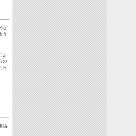
的な
よう
によ
らの
たら
護福