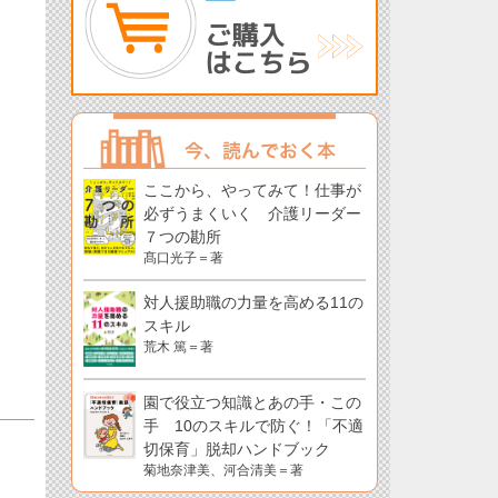
ここから、やってみて！仕事が
必ずうまくいく 介護リーダー
７つの勘所
髙口光子＝著
対人援助職の力量を高める11の
スキル
荒木 篤＝著
園で役立つ知識とあの手・この
手 10のスキルで防ぐ！「不適
切保育」脱却ハンドブック
菊地奈津美、河合清美＝著