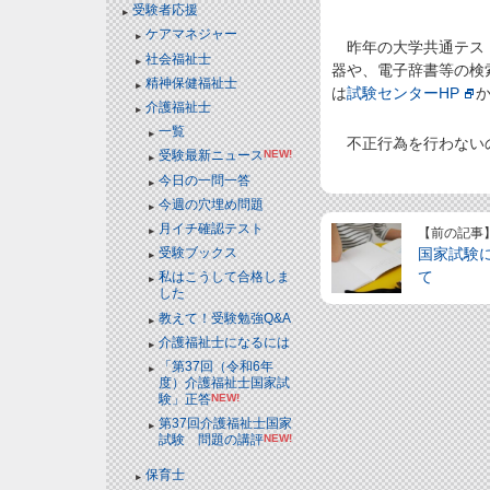
受験者応援
ケアマネジャー
昨年の大学共通テスト
社会福祉士
器や、電子辞書等の検
精神保健福祉士
は
試験センターHP
介護福祉士
一覧
不正行為を行わないの
受験最新ニュース
NEW!
今日の一問一答
今週の穴埋め問題
月イチ確認テスト
【前の記事
国家試験
受験ブックス
て
私はこうして合格しま
した
教えて！受験勉強Q&A
介護福祉士になるには
「第37回（令和6年
度）介護福祉士国家試
験」正答
NEW!
第37回介護福祉士国家
試験 問題の講評
NEW!
保育士