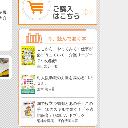
信機
内容
ここから、やってみて！仕事が
必ずうまくいく 介護リーダー
７つの勘所
髙口光子＝著
対人援助職の力量を高める11の
スキル
荒木 篤＝著
園で役立つ知識とあの手・この
手 10のスキルで防ぐ！「不適
切保育」脱却ハンドブック
菊地奈津美、河合清美＝著