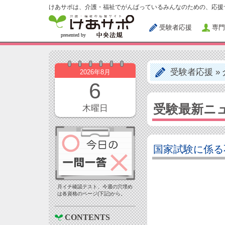
けあサポは、介護・福祉でがんばっているみんなのための、応援
受験者応援
専門
受験者応援
»
2026年8月
6
受験最新ニ
木曜日
国家試験に係る
月イチ確認テスト、今週の穴埋め
は各資格のページ(下記)から。
CONTENTS