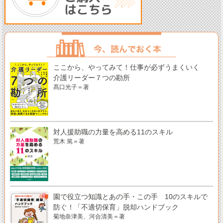
ここから、やってみて！仕事が必ずうまくいく
介護リーダー７つの勘所
髙口光子＝著
対人援助職の力量を高める11のスキル
荒木 篤＝著
園で役立つ知識とあの手・この手 10のスキルで
防ぐ！「不適切保育」脱却ハンドブック
菊地奈津美、河合清美＝著