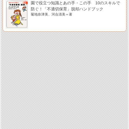
園で役立つ知識とあの手・この手 10のスキルで
防ぐ！「不適切保育」脱却ハンドブック
菊地奈津美、河合清美＝著