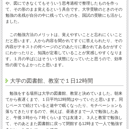
や、図にできなくてもそういう思考過程で整理したものを作っ
て、その形のまま覚えるという具合です。大学受験のときのその
勉強の名残が自分の中に残っていたのを、国試の受験にも活かし
ました。
この勉強方法のメリットは、覚えやすいことと忘れにくいこと
だと思います。人から内容を聞かれてすぐに答えられたり、その
内容がテキストの何ページのどのあたりに書かれてあるかがすぐ
にわかったりと、知識が定着していることが実感しやすくなりま
す。１月の半ばにはそういう状態になっていたと思うので、効率
性の面でもよかったと思います。
大学の図書館、教室で１日12時間
勉強をする場所は大学の図書館、教室と決めていました。朝来
てから夜遅くまで、１日平均12時間はやっていたと思います。同
じペースで続けていると途中で眠くなったり、モチベーションも
落ちてきたりするので、例えば、昼過ぎまで一人で勉強したあ
と、午後３時から７時くらいまでは友達２、３人と教室で勉強し
て、そのあとまた図書館に戻って閉館する12時まで一人で勉強す