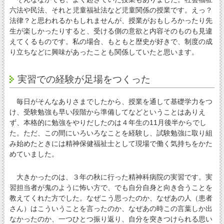
六法や民法、それと児童福祉法など児童関係の授業です。えっ？
法律？と思われるかもしれませんが、授業がおもしろかったり先
生が楽しかったりすると、受ける側の意欲と内容そのものも見違
えてくるものです。私の場合、もともと歴史が好きで、制度の成
り立ちなどに興味があったことも関係していたと思います。
実習での経験が足場をつくった
毎日がそんなありさまでしたから、授業を通して基礎学力をつ
け、受験勉強も早い段階から準備してなどということはありえ
ず、本格的に勉強をやりだしたのは４年生の11月後半からでし
た。ただ、この間にいろいろなことを経験し、試験勉強に取り組
み始めたときには精神保健福祉士として現場で働く気持ちをかた
めていました。
大きかったのは、３年の秋に行った精神科病院の実習です。実
習担当者が鬼のように怖い方で、でも自分自身と向き合うことを
教えてくれた方でした。なぜこう思ったのか、なぜあの人（患者
さん）はこういうことを言ったのか、なぜあの時この言葉しか出
なかったのか、一つひとつ振り返り、自分を突きつけられる思い