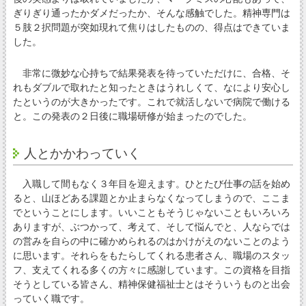
ぎりぎり通ったかダメだったか、そんな感触でした。精神専門は
５肢２択問題が突如現れて焦りはしたものの、得点はできていま
した。
非常に微妙な心持ちで結果発表を待っていただけに、合格、そ
れもダブルで取れたと知ったときはうれしくて、なにより安心し
たというのが大きかったです。これで就活しないで病院で働ける
と。この発表の２日後に職場研修が始まったのでした。
人とかかわっていく
入職して間もなく３年目を迎えます。ひとたび仕事の話を始め
ると、山ほどある課題とか止まらなくなってしまうので、ここま
でということにします。いいこともそうじゃないこともいろいろ
ありますが、ぶつかって、考えて、そして悩んでと、人ならでは
の営みを自らの中に確かめられるのはかけがえのないことのよう
に思います。それらをもたらしてくれる患者さん、職場のスタッ
フ、支えてくれる多くの方々に感謝しています。この資格を目指
そうとしている皆さん、精神保健福祉士とはそういうものと出会
っていく職です。