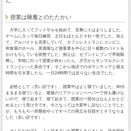
ん。
授業は睡魔とのたたかい
大学に入ってフットサルを始めて、見事にドはまりしました。
チームに入って毎日練習、土日もほとんどそれ一色でした。加え
て、アルバイトも充実していて、カフェレストランにコンビニ、
和食屋のホール、居酒屋など接客業を中心に日々複数のバイトを
かけもちしている状態でした。例えば、セブンイレブンで早朝勤
務し、学校に行って授業が終わったら、夕方からサンマルクレス
トランといった具合です。そこから地活でのボランティアと寝る
時間を引き算したら、一日24時間では足りない生活でした。
必然として（言い訳です）、授業中はよく寝ていました。90分
まるまる寝ていると、最後のリアクションペーパーで何も書けな
いので、寝て起きて、寝て起きて、授業の一部分はなんとかとど
めるという受け方です。今となっては大変申し訳ないことでした
が、もろもろ一所懸命やってすべての両立を目指すとそうなりま
した（言い訳です）。
そんななかでも、よく起きていた授業もありました。社会福祉