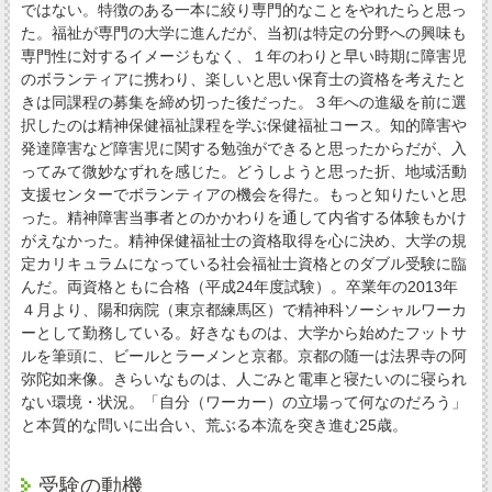
ではない。特徴のある一本に絞り専門的なことをやれたらと思っ
た。福祉が専門の大学に進んだが、当初は特定の分野への興味も
専門性に対するイメージもなく、１年のわりと早い時期に障害児
のボランティアに携わり、楽しいと思い保育士の資格を考えたと
きは同課程の募集を締め切った後だった。３年への進級を前に選
択したのは精神保健福祉課程を学ぶ保健福祉コース。知的障害や
発達障害など障害児に関する勉強ができると思ったからだが、入
ってみて微妙なずれを感じた。どうしようと思った折、地域活動
支援センターでボランティアの機会を得た。もっと知りたいと思
った。精神障害当事者とのかかわりを通して内省する体験もかけ
がえなかった。精神保健福祉士の資格取得を心に決め、大学の規
定カリキュラムになっている社会福祉士資格とのダブル受験に臨
んだ。両資格ともに合格（平成24年度試験）。卒業年の2013年
４月より、陽和病院（東京都練馬区）で精神科ソーシャルワーカ
ーとして勤務している。好きなものは、大学から始めたフットサ
ルを筆頭に、ビールとラーメンと京都。京都の随一は法界寺の阿
弥陀如来像。きらいなものは、人ごみと電車と寝たいのに寝られ
ない環境・状況。「自分（ワーカー）の立場って何なのだろう」
と本質的な問いに出合い、荒ぶる本流を突き進む25歳。
受験の動機