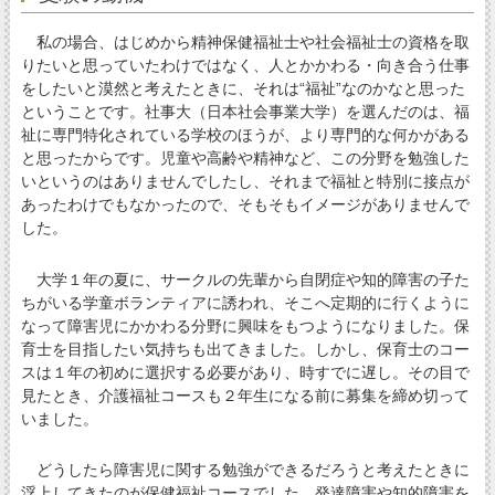
私の場合、はじめから精神保健福祉士や社会福祉士の資格を取
りたいと思っていたわけではなく、人とかかわる・向き合う仕事
をしたいと漠然と考えたときに、それは“福祉”なのかなと思った
ということです。社事大（日本社会事業大学）を選んだのは、福
祉に専門特化されている学校のほうが、より専門的な何かがある
と思ったからです。児童や高齢や精神など、この分野を勉強した
いというのはありませんでしたし、それまで福祉と特別に接点が
あったわけでもなかったので、そもそもイメージがありませんで
した。
大学１年の夏に、サークルの先輩から自閉症や知的障害の子た
ちがいる学童ボランティアに誘われ、そこへ定期的に行くように
なって障害児にかかわる分野に興味をもつようになりました。保
育士を目指したい気持ちも出てきました。しかし、保育士のコー
スは１年の初めに選択する必要があり、時すでに遅し。その目で
見たとき、介護福祉コースも２年生になる前に募集を締め切って
いました。
どうしたら障害児に関する勉強ができるだろうと考えたときに
浮上してきたのが保健福祉コースでした。発達障害や知的障害を