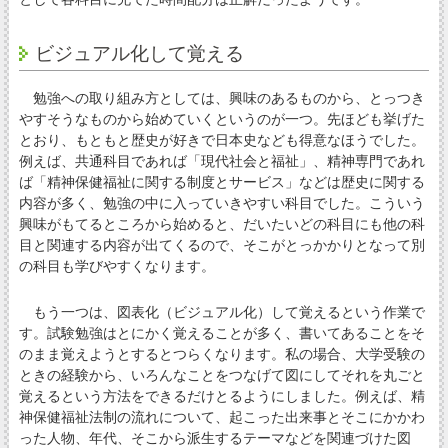
ビジュアル化して覚える
勉強への取り組み方としては、興味のあるものから、とっつき
やすそうなものから始めていくというのが一つ。先ほども挙げた
とおり、もともと歴史が好きで日本史なども得意なほうでした。
例えば、共通科目であれば「現代社会と福祉」、精神専門であれ
ば「精神保健福祉に関する制度とサービス」などは歴史に関する
内容が多く、勉強の中に入っていきやすい科目でした。こういう
興味がもてるところから始めると、だいたいどの科目にも他の科
目と関連する内容が出てくるので、そこがとっかかりとなって別
の科目も学びやすくなります。
もう一つは、図表化（ビジュアル化）して覚えるという作業で
す。試験勉強はとにかく覚えることが多く、書いてあることをそ
のまま覚えようとするとつらくなります。私の場合、大学受験の
ときの経験から、いろんなことをつなげて図にしてそれを丸ごと
覚えるという方法をできるだけとるようにしました。例えば、精
神保健福祉法制の流れについて、起こった出来事とそこにかかわ
った人物、年代、そこから派生するテーマなどを関連づけた図