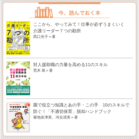
ここから、やってみて！仕事が必ずうまくいく
介護リーダー７つの勘所
髙口光子＝著
対人援助職の力量を高める11のスキル
荒木 篤＝著
園で役立つ知識とあの手・この手 10のスキルで
防ぐ！「不適切保育」脱却ハンドブック
菊地奈津美、河合清美＝著