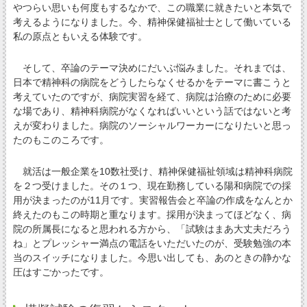
やつらい思いも何度もするなかで、この職業に就きたいと本気で
考えるようになりました。今、精神保健福祉士として働いている
私の原点ともいえる体験です。
そして、卒論のテーマ決めにだいぶ悩みました。それまでは、
日本で精神科の病院をどうしたらなくせるかをテーマに書こうと
考えていたのですが、病院実習を経て、病院は治療のために必要
な場であり、精神科病院がなくなればいいという話ではないと考
えが変わりました。病院のソーシャルワーカーになりたいと思っ
たのもこのころです。
就活は一般企業を10数社受け、精神保健福祉領域は精神科病院
を２つ受けました。その１つ、現在勤務している陽和病院での採
用が決まったのが11月です。実習報告会と卒論の作成をなんとか
終えたのもこの時期と重なります。採用が決まってほどなく、病
院の所属長になると思われる方から、「試験はまあ大丈夫だろう
ね」とプレッシャー満点の電話をいただいたのが、受験勉強の本
当のスイッチになりました。今思い出しても、あのときの静かな
圧はすごかったです。