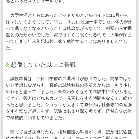
るといったスケジュールです。
大学生活とともにあったフットサルとアルバイトは11月から
徐々に引くようにして、12月、１月は勉強一本でした。体力が余
って眠くなくなるということは残念ながらなくて、相変わらず睡
魔とのたたかいでした。家ではすぐに眠くなるので、大学が閉ま
ってしまう年末年始以外、家で勉強することはありませんでし
た。
想像していた以上に苦戦
試験本番は、２日目午前の共通科目が散々でした。簡単ではな
いと予想しながらも、直前の試験勉強の手応えからは、もう少し
やれると思っていました。全然わからなくて試験中に手がふるえ
てきて、答えはどれもカンで、見直しをする時間もなくて、終わ
ったと思いました。ショックが大きくて昼休みは社会専門の勉強
をする気など起こらず、試験はあまり深く考えず、茫然自失の体
で機械的に回答していました。
帰って自己採点したら、権利擁護の科目が１点。ほかは試験直
後の実感よりは取れていましたが、マークミスの心配もあって、