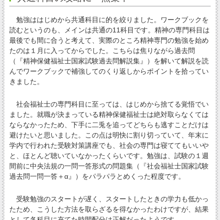
勉強ははじめから共通科目に的を絞りました。ワークブックを
読むというのも、メインは共通の11科目です。精神の専門科目は
最後でも間に合うと考えて、実際のところ精神専門の勉強を始め
たのは１月に入ってからでした。こちらは焦りながら過去問
（『精神保健福祉士国家試験過去問解説集』）を解いて解説を読
んでワークブックで補強してのくり返しからポイントを拾ってい
きました。
社会福祉士の専門科目に至っては、はじめから捨てる覚悟でい
ました。就職が決まっている精神保健福祉士は絶対取らなくては
ならなかったため、下手に二兎を追ってどちらも逃すことだけは
避けたいと思いました。この点は明快に割り切っていて、年末に
学内で行われた受験対策講座でも、社会の専門は寝ててもいいや
と、ほとんど聴いていなかったくらいです。勉強は、試験の１週
間前に中央法規の一問一答形式の問題集（『社会福祉士国家試験
過去問一問一答＋α』）をパラパラとめくった程度です。
受験勉強のスタートが遅く、スタートしたときの学力も低かっ
たため、こうした方法を取らざるを得なかったわけですが、結果
として各科目に充てた時間配分は正解だったようです。