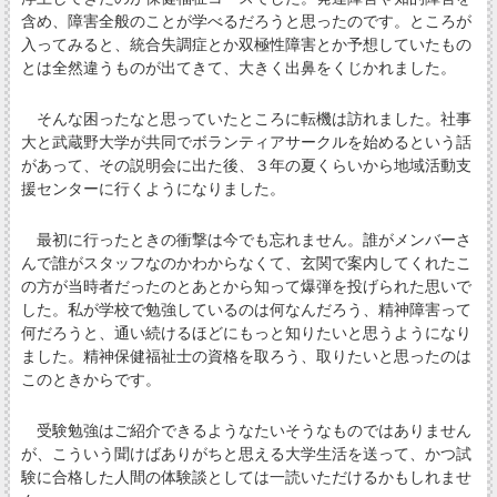
含め、障害全般のことが学べるだろうと思ったのです。ところが
入ってみると、統合失調症とか双極性障害とか予想していたもの
とは全然違うものが出てきて、大きく出鼻をくじかれました。
そんな困ったなと思っていたところに転機は訪れました。社事
大と武蔵野大学が共同でボランティアサークルを始めるという話
があって、その説明会に出た後、３年の夏くらいから地域活動支
援センターに行くようになりました。
最初に行ったときの衝撃は今でも忘れません。誰がメンバーさ
んで誰がスタッフなのかわからなくて、玄関で案内してくれたこ
の方が当時者だったのとあとから知って爆弾を投げられた思いで
した。私が学校で勉強しているのは何なんだろう、精神障害って
何だろうと、通い続けるほどにもっと知りたいと思うようになり
ました。精神保健福祉士の資格を取ろう、取りたいと思ったのは
このときからです。
受験勉強はご紹介できるようなたいそうなものではありません
が、こういう聞けばありがちと思える大学生活を送って、かつ試
験に合格した人間の体験談としては一読いただけるかもしれませ