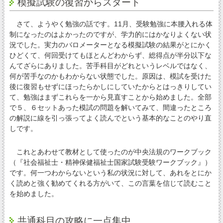
模擬試験の復習からスタート
さて、ようやく勉強の話です。11月、受験勉強に本腰入れる体
制になったのはよかったのですが、学力的にはかなりよくない状
況でした。実力のバロメーターとなる模擬試験の結果がとにかく
ひどくて、何回受けてもほとんどわからず、総得点が半分以下な
んてざらにありました。苦手科目がどれというレベルではなく、
何が苦手なのかもわからない状態でした。原因は、模試を受けた
後に復習もせずにほったらかしにしていたからとはっきりしてい
て、勉強はまずこれらを一から見直すことから始めました。全部
で５、６セットあった模試の問題を解いてみて、間違ったところ
の解説に線を引っ張ってよく読んでという基本的なことのやり直
しです。
これとあわせて教材として使ったのが中央法規のワークブック
（『社会福祉士・精神保健福祉士国家試験受験ワークブック』）
です。何一つわからないという私の状況に対して、あれをとにか
く読めと強く勧めてくれる方がいて、この言葉を信じて読むこと
を始めました。
共通科目の攻略に一点集中