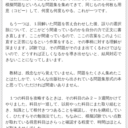
模擬問題などいろんな問題集を集めてきて、同じものを何枚も用
意（コピー）して、何度も何度もやる。これが一つです。
もう一つは、１回解いた問題を答え合わせした後、誤りの選択
肢について、どこがどう間違っているのかを自分の力で正文に書
き直します。ここが間違っているので、ここの言葉をこのように
直すと正答になるという作業をすると、その事柄に対する理解が
深まります。試験では、その問題がそのまま出てくるわけではな
いので、どうすれば正しくなるかを導き出せないと、結局対応で
きないことになってしまいます。
教材は、残念ながら覚えていません。問題をたくさん集めたこ
とはたしかで、いろんな出版社から出されている問題集形式の本
と思っていただければ間違いありません。
１つの科目を攻略するときは、その科目のみ２～３週間かけて
やりました。科目が一巡して、以前やった科目にまた取り組むと
き、知識として根付きつつあることを確認し、それを継続してい
く。ひたすらその勉強法でした。ちなみに、模擬試験でいい点数
が取れている得意科目はさらっと確認する程度で、時間はほとん