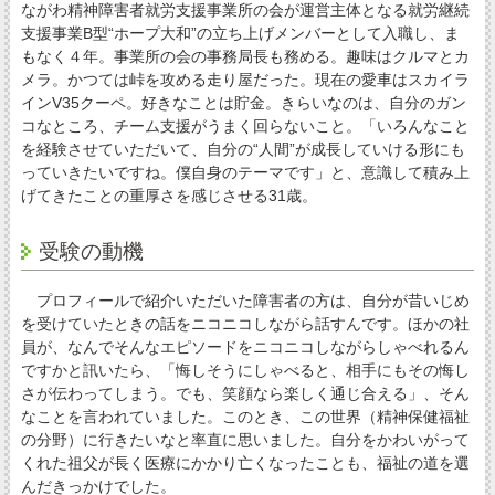
ながわ精神障害者就労支援事業所の会が運営主体となる就労継続
支援事業B型“ホープ大和”の立ち上げメンバーとして入職し、ま
もなく４年。事業所の会の事務局長も務める。趣味はクルマとカ
メラ。かつては峠を攻める走り屋だった。現在の愛車はスカイラ
インV35クーペ。好きなことは貯金。きらいなのは、自分のガン
コなところ、チーム支援がうまく回らないこと。「いろんなこと
を経験させていただいて、自分の“人間”が成長していける形にも
っていきたいですね。僕自身のテーマです」と、意識して積み上
げてきたことの重厚さを感じさせる31歳。
受験の動機
プロフィールで紹介いただいた障害者の方は、自分が昔いじめ
を受けていたときの話をニコニコしながら話すんです。ほかの社
員が、なんでそんなエピソードをニコニコしながらしゃべれるん
ですかと訊いたら、「悔しそうにしゃべると、相手にもその悔し
さが伝わってしまう。でも、笑顔なら楽しく通じ合える」、そん
なことを言われていました。このとき、この世界（精神保健福祉
の分野）に行きたいなと率直に思いました。自分をかわいがって
くれた祖父が長く医療にかかり亡くなったことも、福祉の道を選
んだきっかけでした。