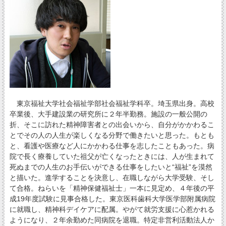
東京福祉大学社会福祉学部社会福祉学科卒。埼玉県出身。高校
卒業後、大手建設業の研究所に２年半勤務。施設の一般公開の
折、そこに訪れた精神障害者との出会いから、自分がかかわるこ
とでその人の人生が楽しくなる分野で働きたいと思った。もとも
と、看護や医療など人にかかわる仕事を志したこともあった。病
院で長く療養していた祖父が亡くなったときには、人が生まれて
死ぬまでの人生のお手伝いができる仕事をしたいと“福祉”を漠然
と描いた。進学することを決意し、在職しながら大学受験、そし
て合格。ねらいを「精神保健福祉士」一本に見定め、４年後の平
成19年度試験に見事合格した。東京医科歯科大学医学部附属病院
に就職し、精神科デイケアに配属。やがて就労支援に心惹かれる
ようになり、２年余勤めた同病院を退職。特定非営利活動法人か