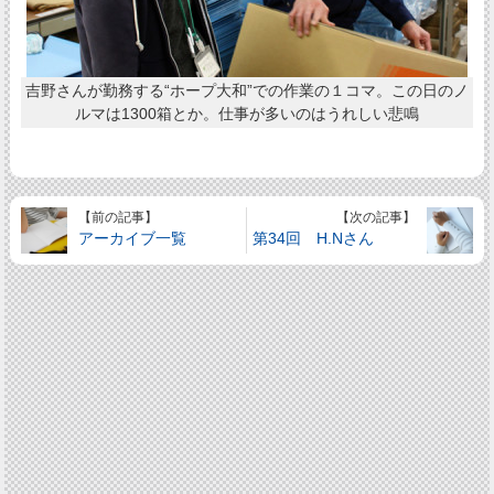
吉野さんが勤務する“ホープ大和”での作業の１コマ。この日のノ
ルマは1300箱とか。仕事が多いのはうれしい悲鳴
【前の記事】
【次の記事】
アーカイブ一覧
第34回 H.Nさん