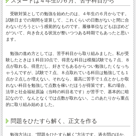
スタートは４年生の６月、苦手科目から
受験対策としての勉強を始めたのは、４年生の６月からです。
試験日までの期間を逆算して、これくらいの日数がないと間に合
わないだろうという感覚的なものです。履修単位などもほぼめど
がついて、向き合える状況が整いつつある時期でもあったと思い
ます。
勉強の進め方としては、苦手科目から取り組みました。私が受
験したときは１科目10点で、得意な科目は模擬試験でも７点、８
点が取れる。得意だし、好きでもあるからつい勉強したくなっち
ゃうんですが、試験で７点、８点取れている科目は勉強しても１
点か２点しか増えない。それなら、最高に苦手で１点とかしか取
れない科目を勉強して点数を稼いだほうが得策です。私の場合、
法学と社会福祉原論（当時の科目名です）が苦手で、基本的に暗
記なので、なんとなくでは点数が取れない。このあたりから重点
的に取り組み始めました。
問題をひたすら解く、正文を作る
勉強方法は、“問題をひたすら解く”方法です。過去問のほか、