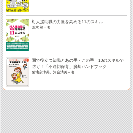
対人援助職の力量を高める11のスキル
荒木 篤＝著
園で役立つ知識とあの手・この手 10のスキルで
防ぐ！「不適切保育」脱却ハンドブック
菊地奈津美、河合清美＝著