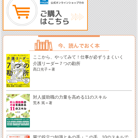
ここから、やってみて！仕事が必ずうまくいく
介護リーダー７つの勘所
髙口光子＝著
対人援助職の力量を高める11のスキル
荒木 篤＝著
園で役立つ知識とあの手・この手 10のスキルで