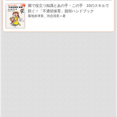
園で役立つ知識とあの手・この手 10のスキルで
防ぐ！「不適切保育」脱却ハンドブック
菊地奈津美、河合清美＝著