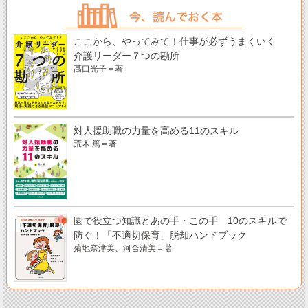
ここから、やってみて！仕事が必ずうまくいく
介護リーダー７つの勘所
髙口光子＝著
対人援助職の力量を高める11のスキル
荒木 篤＝著
園で役立つ知識とあの手・この手 10のスキルで
防ぐ！「不適切保育」脱却ハンドブック
菊地奈津美、河合清美＝著