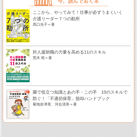
ここから、やってみて！仕事が必ずうまくいく
介護リーダー７つの勘所
髙口光子＝著
対人援助職の力量を高める11のスキル
荒木 篤＝著
園で役立つ知識とあの手・この手 10のスキルで
防ぐ！「不適切保育」脱却ハンドブック
菊地奈津美、河合清美＝著