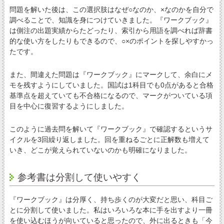
問題を解いた後は、この選択肢はなぜ○なのか、×なのかを自分で
調べることで、知識を身につけていきました。『ワークブック』
は側注の出題実績からたどったり、索引から用語を調べれば辞書
的な使い方をしたりもできるので、○×のポイントを探しやすかっ
たです。
また、間違えた問題は『ワークブック』にマークして、余白にメ
モを残すようにしていました。国試は1科目でも0点があると合格
基準点を超えていても不合格になるので、マークがついている項
目を中心に復習するようにしました。
このように過去問を解いて『ワークブック』で確認するというサ
イクルを3回繰り返しました。回を重ねるごとに正解数も増えて
いき、どこが覚えられていないのかも明確になりました。
参考書は分割して使いやすく
『ワークブック』は分厚く、持ち歩くのが大変だと思い、科目ご
とに分割して使いました。私はいろいろな本に手を出すより一冊
を使い込むほうが向いていると思ったので、外に出るときも「今