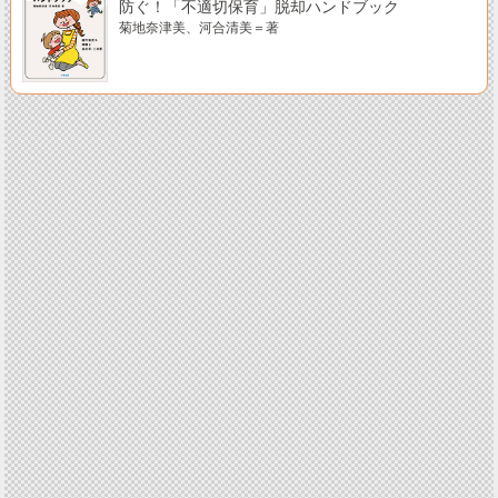
防ぐ！「不適切保育」脱却ハンドブック
菊地奈津美、河合清美＝著