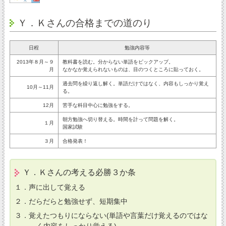
Ｙ．Ｋさんの合格までの道のり
日程
勉強内容等
2013年８月～９
教科書を読む。分からない単語をピックアップ。
月
なかなか覚えられないものは、目のつくところに貼っておく。
過去問を繰り返し解く。単語だけではなく、内容もしっかり覚え
10月～11月
る。
12月
苦手な科目中心に勉強をする。
朝方勉強へ切り替える。時間を計って問題を解く。
１月
国家試験
３月
合格発表！
Ｙ．Ｋさんの考える必勝３か条
１．声に出して覚える
２．だらだらと勉強せず、短期集中
３．覚えたつもりにならない(単語や言葉だけ覚えるのではな