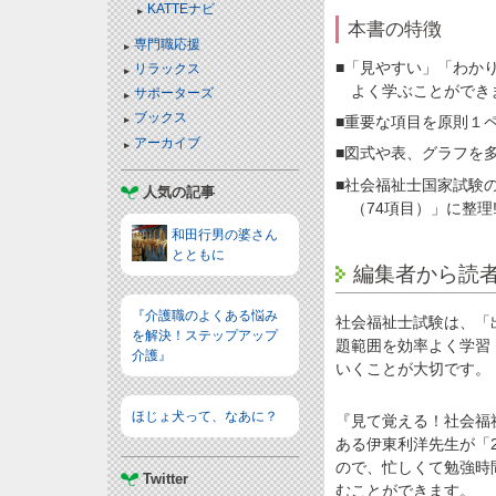
KATTEナビ
本書の特徴
専門職応援
■「見やすい」「わか
リラックス
よく学ぶことができ
サポーターズ
ブックス
■重要な項目を原則１
アーカイブ
■図式や表、グラフを
■社会福祉士国家試験
人気の記事
（74項目）」に整
和田行男の婆さん
とともに
編集者から読
『介護職のよくある悩み
社会福祉士試験は、「
を解決！ステップアップ
題範囲を効率よく学習
介護』
いくことが大切です。
ほじょ犬って、なあに？
『見て覚える！社会福
ある伊東利洋先生が「
ので、忙しくて勉強時
Twitter
むことができます。