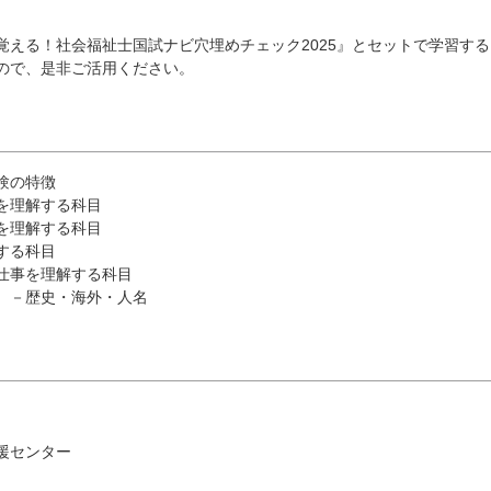
覚える！社会福祉士国試ナビ穴埋めチェック2025』とセットで学習する
ので、是非ご活用ください。
験の特徴
を理解する科目
を理解する科目
する科目
仕事を理解する科目
 －歴史・海外・人名
援センター