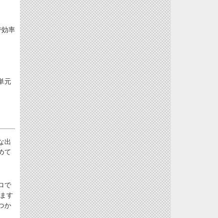
で効率
単元
な出
めて
ロで
ます
つか