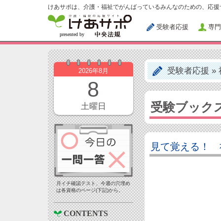
けあサポは、介護・福祉でがんばっているみんなのための、応援
受験者応援
専門
受験者応援
»
2026年8月
8
受験ブック
土曜日
見て覚える！ 
月イチ確認テスト、今週の穴埋め
は各資格のページ(下記)から。
CONTENTS