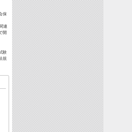
会保
関連
で開
試験
法規