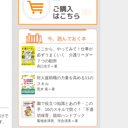
ここから、やってみて！仕事が
必ずうまくいく 介護リーダー
７つの勘所
髙口光子＝著
対人援助職の力量を高める11の
スキル
荒木 篤＝著
園で役立つ知識とあの手・この
手 10のスキルで防ぐ！「不適
切保育」脱却ハンドブック
だけで
菊地奈津美、河合清美＝著
す。