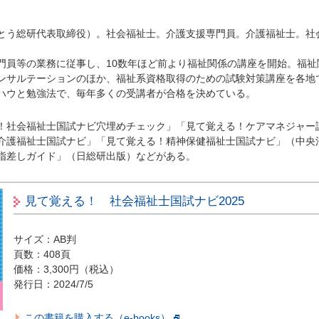
とう総研代表取締役）。社会福祉士。介護支援専門員。介護福祉士。社
門員等の業務に従事し、10数年ほど前より福祉関係の講座を開始。福祉
ンサルテーションのほか、福祉系資格取得のための試験対策講座を各地
ハウと勉強法で、毎年多くの受講者が合格を決めている。
！社会福祉士国試ナビ穴埋めチェック」「見て覚える！ケアマネジャー
介護福祉士国試ナビ」「見て覚える！精神保健福祉士国試ナビ」（中央
指差しガイド」（日総研出版）などがある。
見て覚える！ 社会福祉士国試ナビ2025
サイズ：AB判
頁数：408頁
価格：3,300円（税込）
発行日：2024/7/5
この書籍を購入する（e-books）