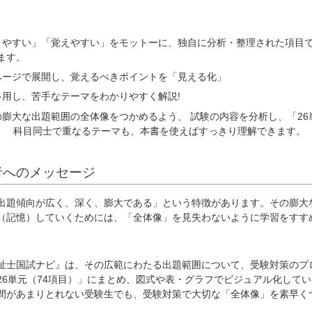
りやすい」「覚えやすい」をモットーに、独自に分析・整理された項目
ます。
ページで展開し、覚えるべきポイントを「見える化」
多用し、苦手なテーマをわかりやすく解説!
の膨大な出題範囲の全体像をつかめるよう、 試験の内容を分析し、「26
理! 科目同士で重なるテーマも、本書を使えばすっきり理解できます。
者へのメッセージ
出題傾向が広く、深く、膨大である」という特徴があります。その膨大
（記憶）していくためには、「全体像」を見失わないように学習をすす
祉士国試ナビ』は、その広範にわたる出題範囲について、受験対策のプ
26単元（74項目）」にまとめ、図式や表・グラフでビジュアル化してい
間があまりとれない受験生でも、受験対策で大切な「全体像」を素早く