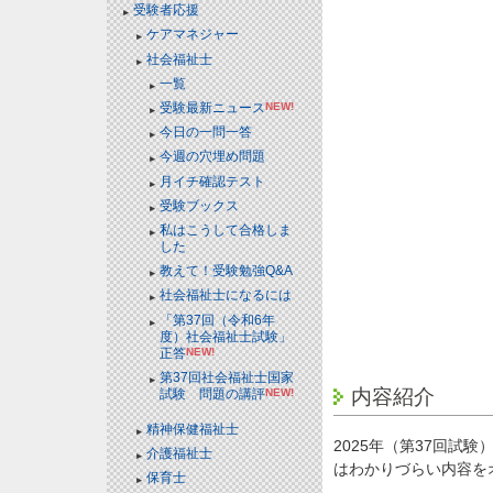
受験者応援
ケアマネジャー
社会福祉士
一覧
受験最新ニュース
NEW!
今日の一問一答
今週の穴埋め問題
月イチ確認テスト
受験ブックス
私はこうして合格しま
した
教えて！受験勉強Q&A
社会福祉士になるには
「第37回（令和6年
度）社会福祉士試験」
正答
NEW!
第37回社会福祉士国家
内容紹介
試験 問題の講評
NEW!
精神保健福祉士
2025年（第37回
介護福祉士
はわかりづらい内容を
保育士