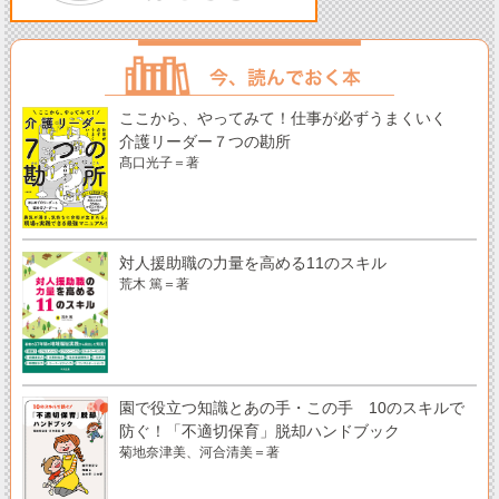
ここから、やってみて！仕事が必ずうまくいく
介護リーダー７つの勘所
髙口光子＝著
対人援助職の力量を高める11のスキル
荒木 篤＝著
園で役立つ知識とあの手・この手 10のスキルで
防ぐ！「不適切保育」脱却ハンドブック
菊地奈津美、河合清美＝著