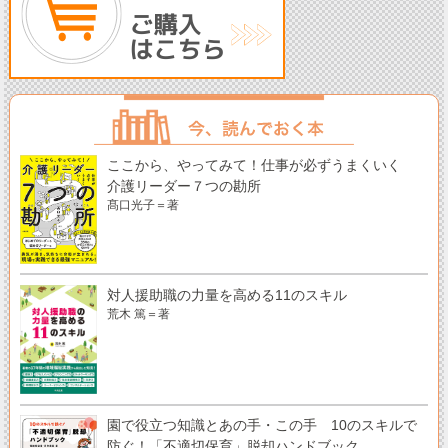
ここから、やってみて！仕事が必ずうまくいく
介護リーダー７つの勘所
髙口光子＝著
対人援助職の力量を高める11のスキル
荒木 篤＝著
園で役立つ知識とあの手・この手 10のスキルで
防ぐ！「不適切保育」脱却ハンドブック