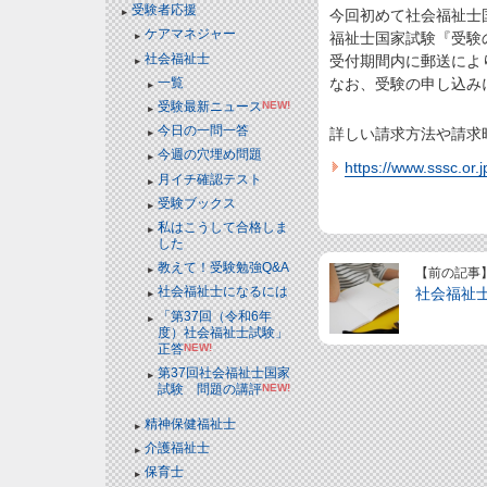
受験者応援
今回初めて社会福祉士
ケアマネジャー
福祉士国家試験『受験
社会福祉士
受付期間内に郵送によ
一覧
なお、受験の申し込み
受験最新ニュース
NEW!
今日の一問一答
詳しい請求方法や請求
今週の穴埋め問題
https://www.sssc.or.j
月イチ確認テスト
受験ブックス
私はこうして合格しま
した
教えて！受験勉強Q&A
【前の記事
社会福祉士になるには
社会福祉
「第37回（令和6年
度）社会福祉士試験」
正答
NEW!
第37回社会福祉士国家
試験 問題の講評
NEW!
精神保健福祉士
介護福祉士
保育士