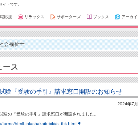
サイトです。
職応援
リラックス
サポーターズ
ブックス
アーカイ
社会福祉士
ュース
試験『受験の手引』請求窓口開設のお知らせ
2024年7
家試験の『受験の手引』請求窓口が開設されました。
p/forms/htmlLink/shakaitebiki/s_tbk.html