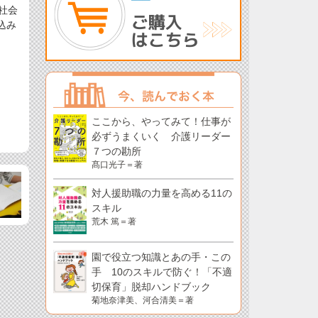
社会
込み
ここから、やってみて！仕事が
必ずうまくいく 介護リーダー
７つの勘所
髙口光子＝著
対人援助職の力量を高める11の
スキル
荒木 篤＝著
園で役立つ知識とあの手・この
手 10のスキルで防ぐ！「不適
切保育」脱却ハンドブック
菊地奈津美、河合清美＝著