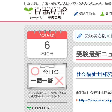
けあサポは、介護・福祉でがんばっているみんなのための、応援
受験者応援
専門
受験者応援
»
2026年8月
6
受験最新ニ
木曜日
社会福祉士国家
第37回社会福祉士国
月イチ確認テスト、今週の穴埋め
は各資格のページ(下記)から。
https://www.sssc.or.j
CONTENTS