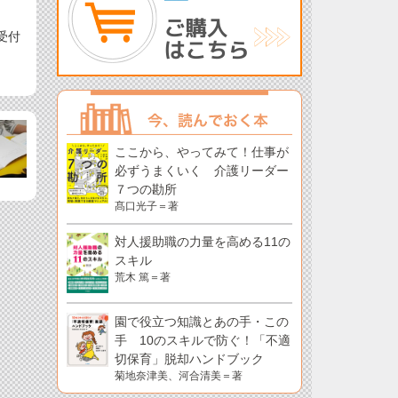
受付
ここから、やってみて！仕事が
必ずうまくいく 介護リーダー
７つの勘所
髙口光子＝著
対人援助職の力量を高める11の
スキル
荒木 篤＝著
園で役立つ知識とあの手・この
手 10のスキルで防ぐ！「不適
切保育」脱却ハンドブック
菊地奈津美、河合清美＝著