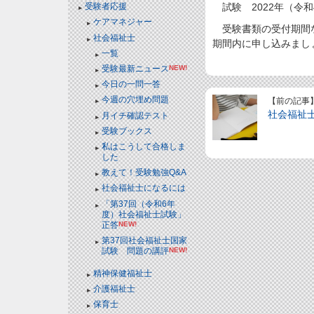
試験 2022年（令
受験者応援
ケアマネジャー
受験書類の受付期間な
社会福祉士
期間内に申し込みまし
一覧
受験最新ニュース
NEW!
今日の一問一答
今週の穴埋め問題
【前の記事
社会福祉
月イチ確認テスト
受験ブックス
私はこうして合格しま
した
教えて！受験勉強Q&A
社会福祉士になるには
「第37回（令和6年
度）社会福祉士試験」
正答
NEW!
第37回社会福祉士国家
試験 問題の講評
NEW!
精神保健福祉士
介護福祉士
保育士