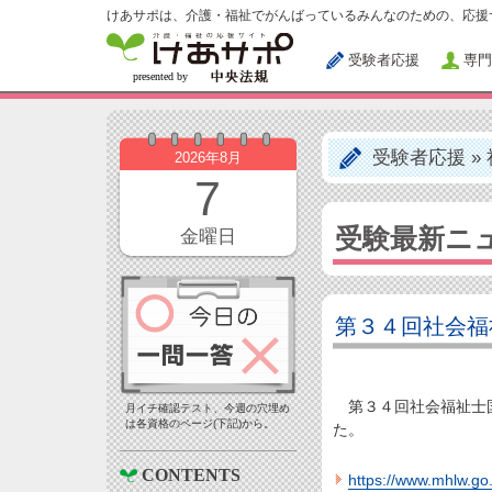
けあサポは、介護・福祉でがんばっているみんなのための、応援
受験者応援
専門
受験者応援
»
2026年8月
7
受験最新ニ
金曜日
第３４回社会福
第３４回社会福祉士国
月イチ確認テスト、今週の穴埋め
は各資格のページ(下記)から。
た。
CONTENTS
https://www.mhlw.go