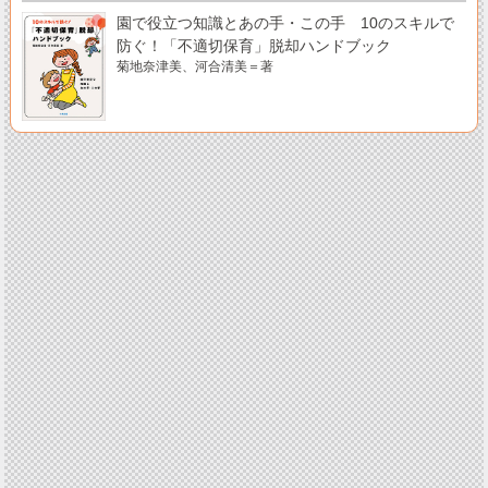
園で役立つ知識とあの手・この手 10のスキルで
防ぐ！「不適切保育」脱却ハンドブック
菊地奈津美、河合清美＝著