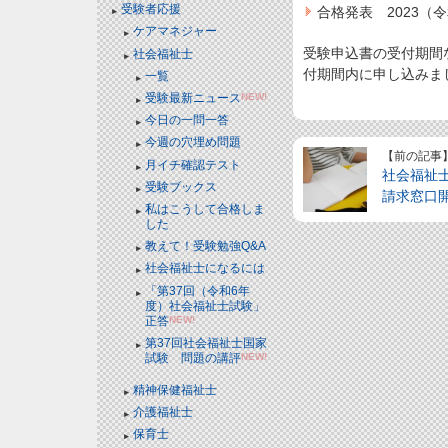
受験者応援
合格発表 2023（
ケアマネジャー
受験申込書の受付期間
社会福祉士
付期間内に申し込みま
一覧
受験最新ニュース
NEW!
今日の一問一答
今週の穴埋め問題
【前の記事
月イチ確認テスト
社会福祉
受験ブックス
請求窓口
私はこうして合格しま
した
教えて！受験勉強Q&A
社会福祉士になるには
「第37回（令和6年
度）社会福祉士試験」
正答
NEW!
第37回社会福祉士国家
試験 問題の講評
NEW!
精神保健福祉士
介護福祉士
保育士