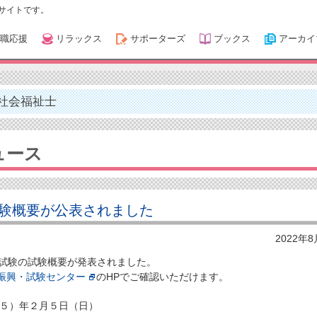
サイトです。
職応援
リラックス
サポーターズ
ブックス
アーカイ
社会福祉士
ュース
験概要が公表されました
2022年
家試験の試験概要が発表されました。
振興・試験センター
のHPでご確認いただけます。
和５）年２月５日（日）