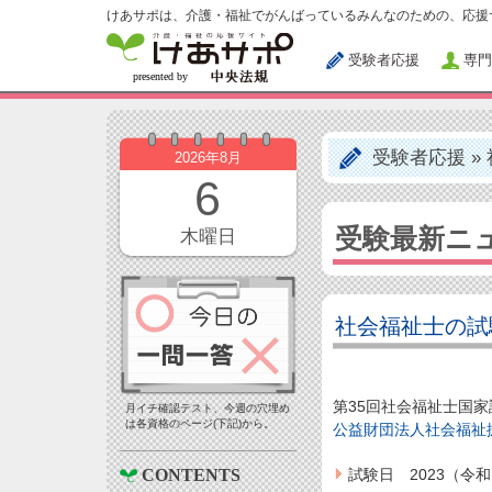
けあサポは、介護・福祉でがんばっているみんなのための、応援
受験者応援
専門
受験者応援
»
2026年8月
6
受験最新ニ
木曜日
社会福祉士の試
第35回社会福祉士国
月イチ確認テスト、今週の穴埋め
は各資格のページ(下記)から。
公益財団法人社会福祉
試験日 2023（令
CONTENTS