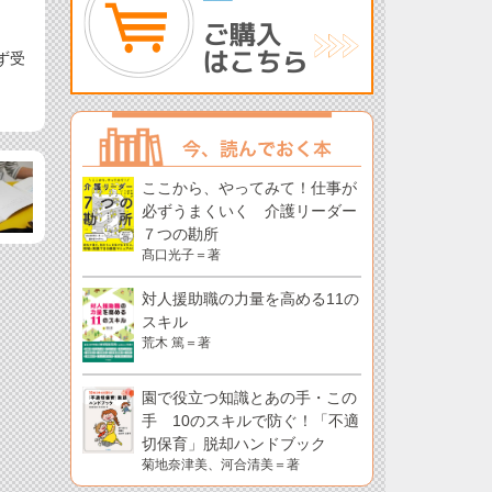
ず受
ここから、やってみて！仕事が
必ずうまくいく 介護リーダー
７つの勘所
髙口光子＝著
対人援助職の力量を高める11の
スキル
荒木 篤＝著
園で役立つ知識とあの手・この
手 10のスキルで防ぐ！「不適
切保育」脱却ハンドブック
菊地奈津美、河合清美＝著