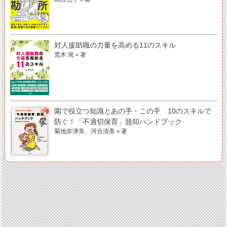
対人援助職の力量を高める11のスキル
荒木 篤＝著
園で役立つ知識とあの手・この手 10のスキルで
防ぐ！「不適切保育」脱却ハンドブック
菊地奈津美、河合清美＝著