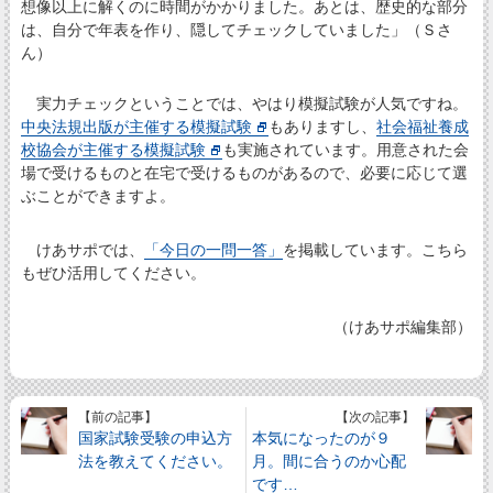
想像以上に解くのに時間がかかりました。あとは、歴史的な部分
は、自分で年表を作り、隠してチェックしていました」（Ｓさ
ん）
実力チェックということでは、やはり模擬試験が人気ですね。
中央法規出版が主催する模擬試験
もありますし、
社会福祉養成
校協会が主催する模擬試験
も実施されています。用意された会
場で受けるものと在宅で受けるものがあるので、必要に応じて選
ぶことができますよ。
けあサポでは、
「今日の一問一答」
を掲載しています。こちら
もぜひ活用してください。
（けあサポ編集部）
【前の記事】
【次の記事】
国家試験受験の申込方
本気になったのが９
法を教えてください。
月。間に合うのか心配
です…