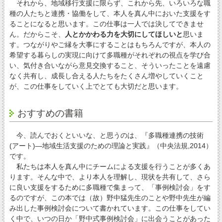
それから、地域移行支援に限らず、これから先、いろいろな職
種の人たちと連携・協働をして、本人を真ん中においた支援をす
ることになると思います。この仕事は一人では決してできませ
ん。だからこそ、
人とかかわる力を大切にしてほしいと
思いま
す。つながりやご縁を大事にすることはもちろんですが、本人の
希望する暮らしの実現に向けて多職種がそれぞれの視点を学び合
い、気付き合いながら意見交換すること、そういったことを遠慮
なく共有し、成長し合える人たちをたくさん増やしていくこと
が、この仕事をしていく上でとても大切だと思います。
おすすめの書籍
今、読んでおくといいな、と思うのは、『多職種連携の技術
(アート)―地域生活支援のための理論と実践』（中央法規,2014）
です。
私たちは本人を真ん中にチームによる支援を行うことが多くあ
ります。そんな中で、より本人を理解し、現状を共有して、さら
に良い支援をするために多職種で集まって、「事例検討会」をす
るのですが、この本では（故）野中猛先生のことや野中先生が編
み出した事例検討会について書かれています。この仕事をしてい
く中で、いつの日か「野中式事例検討会」に出会うことがあった