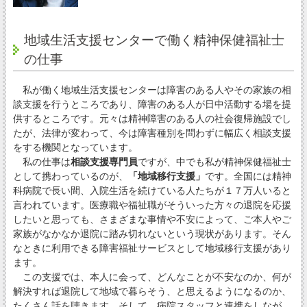
地域生活支援センターで働く精神保健福祉士
の仕事
私が働く地域生活支援センターは障害のある人やその家族の相
談支援を行うところであり、障害のある人が日中活動する場を提
供するところです。元々は精神障害のある人の社会復帰施設でし
たが、法律が変わって、今は障害種別を問わずに幅広く相談支援
をする機関となっています。
私の仕事は
相談支援専門員
ですが、中でも私が精神保健福祉士
として携わっているのが、
「地域移行支援」
です。全国には精神
科病院で長い間、入院生活を続けている人たちが１７万人いると
言われています。医療職や福祉職がそういった方々の退院を応援
したいと思っても、さまざまな事情や不安によって、ご本人やご
家族がなかなか退院に踏み切れないという現状があります。そん
なときに利用できる障害福祉サービスとして地域移行支援があり
ます。
この支援では、本人に会って、どんなことが不安なのか、何が
解決すれば退院して地域で暮らそう、と思えるようになるのか、
たくさん話を聴きます。そして、病院スタッフと連携をしなが