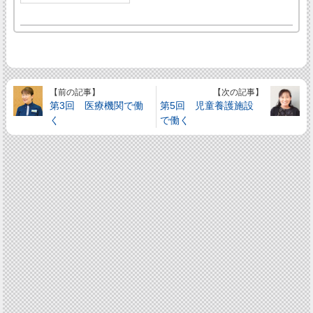
【前の記事】
【次の記事】
第3回 医療機関で働
第5回 児童養護施設
く
で働く