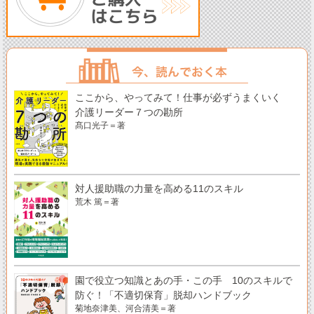
ここから、やってみて！仕事が必ずうまくいく
介護リーダー７つの勘所
髙口光子＝著
対人援助職の力量を高める11のスキル
荒木 篤＝著
園で役立つ知識とあの手・この手 10のスキルで
防ぐ！「不適切保育」脱却ハンドブック
菊地奈津美、河合清美＝著