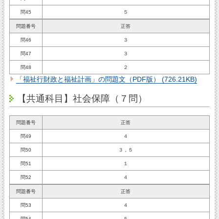
問45
５
問題番号
正答
問46
３
問47
３
問48
２
「福祉行財政と福祉計画」の問題文（PDF版） (726.21KB)
【共通科目】社会保障（７問）
問題番号
正答
問49
４
問50
３，５
問51
１
問52
４
問題番号
正答
問53
４
問54
５