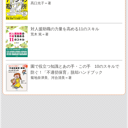
髙口光子＝著
対人援助職の力量を高める11のスキル
荒木 篤＝著
園で役立つ知識とあの手・この手 10のスキルで
防ぐ！「不適切保育」脱却ハンドブック
菊地奈津美、河合清美＝著