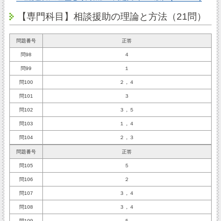
【専門科目】相談援助の理論と方法（21問）
問題番号
正答
問98
４
問99
１
問100
２，４
問101
３
問102
３，５
問103
１，４
問104
２，３
問題番号
正答
問105
５
問106
２
問107
３，４
問108
３，４
問109
５