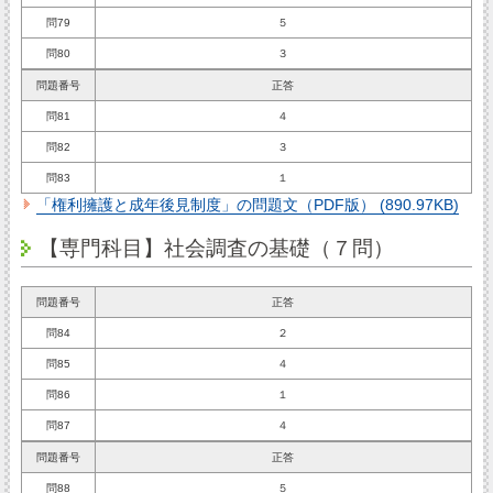
問79
５
問80
３
問題番号
正答
問81
４
問82
３
問83
１
「権利擁護と成年後見制度」の問題文（PDF版） (890.97KB)
【専門科目】社会調査の基礎（７問）
問題番号
正答
問84
２
問85
４
問86
１
問87
４
問題番号
正答
問88
５