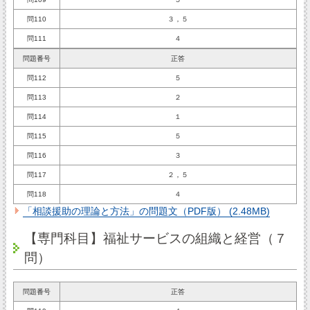
問110
３，５
問111
４
問題番号
正答
問112
５
問113
２
問114
１
問115
５
問116
３
問117
２，５
問118
４
「相談援助の理論と方法」の問題文（PDF版） (2.48MB)
【専門科目】福祉サービスの組織と経営（７
問）
問題番号
正答