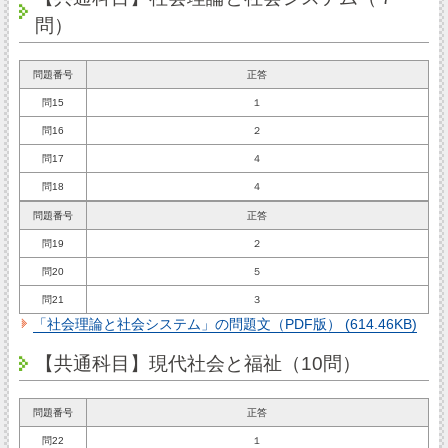
問）
問題番号
正答
問15
１
問16
２
問17
４
問18
４
問題番号
正答
問19
２
問20
５
問21
３
「社会理論と社会システム」の問題文（PDF版） (614.46KB)
【共通科目】現代社会と福祉（10問）
問題番号
正答
問22
１