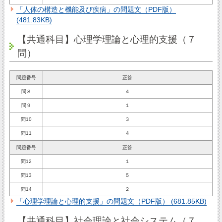
「人体の構造と機能及び疾病」の問題文（PDF版）
(481.83KB)
【共通科目】心理学理論と心理的支援（７
問）
問題番号
正答
問８
４
問９
１
問10
３
問11
４
問題番号
正答
問12
１
問13
５
問14
２
「心理学理論と心理的支援」の問題文（PDF版） (681.85KB)
【共通科目】社会理論と社会システム（７