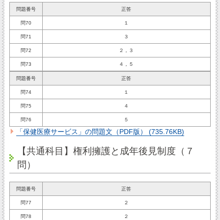
問題番号
正答
問70
１
問71
３
問72
２，３
問73
４，５
問題番号
正答
問74
１
問75
４
問76
５
「保健医療サービス」の問題文（PDF版） (735.76KB)
【共通科目】権利擁護と成年後見制度（７
問）
問題番号
正答
問77
２
問78
２