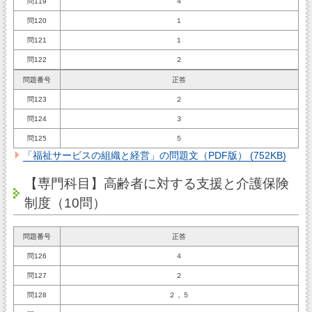
問119
４
問120
１
問121
１
問122
２
問題番号
正答
問123
２
問124
３
問125
５
「福祉サービスの組織と経営」の問題文（PDF版） (752KB)
【専門科目】高齢者に対する支援と介護保険
制度（10問）
問題番号
正答
問126
４
問127
２
問128
２，５