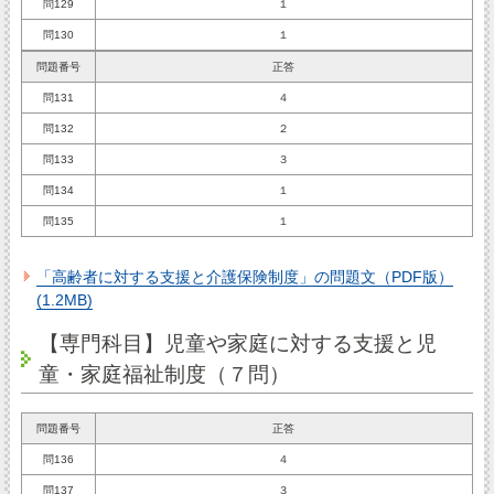
問129
１
問130
１
問題番号
正答
問131
４
問132
２
問133
３
問134
１
問135
１
「高齢者に対する支援と介護保険制度」の問題文（PDF版）
(1.2MB)
【専門科目】児童や家庭に対する支援と児
童・家庭福祉制度（７問）
問題番号
正答
問136
４
問137
３