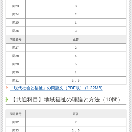
問23
３
問24
２
問25
１
問26
３
問題番号
正答
問27
２
問28
４
問29
５
問30
１
問31
３，５
「現代社会と福祉」の問題文（PDF版） (1.22MB)
【共通科目】地域福祉の理論と方法（10問）
問題番号
正答
問32
２
問33
２，５