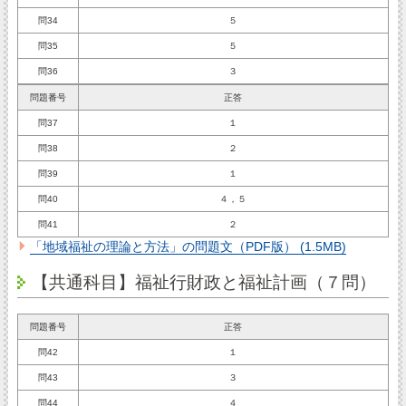
問34
５
問35
５
問36
３
問題番号
正答
問37
１
問38
２
問39
１
問40
４，５
問41
２
「地域福祉の理論と方法」の問題文（PDF版） (1.5MB)
【共通科目】福祉行財政と福祉計画（７問）
問題番号
正答
問42
１
問43
３
問44
４