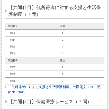
【共通科目】低所得者に対する支援と生活保
護制度（７問）
問題番号
正答
問63
１
問64
３
問65
４
問66
５
問題番号
正答
問67
２
問68
１
問69
３
「低所得者に対する支援と生活保護制度」の問題文（PDF版）
(878.19KB)
【共通科目】保健医療サービス（７問）