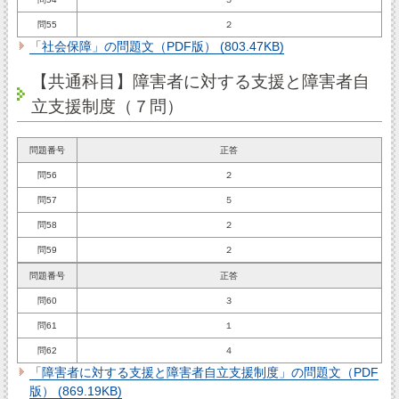
問55
２
「社会保障」の問題文（PDF版） (803.47KB)
【共通科目】障害者に対する支援と障害者自
立支援制度（７問）
問題番号
正答
問56
２
問57
５
問58
２
問59
２
問題番号
正答
問60
３
問61
１
問62
４
「障害者に対する支援と障害者自立支援制度」の問題文（PDF
版） (869.19KB)