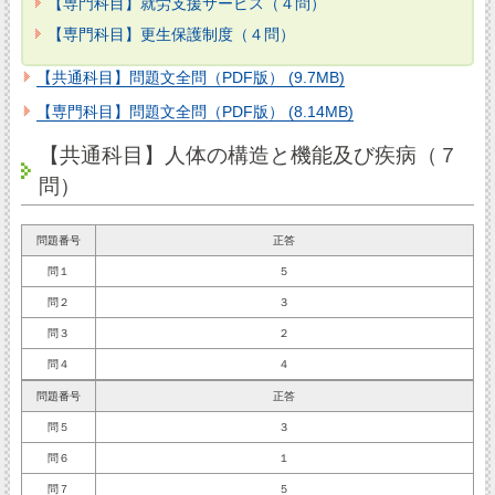
【専門科目】就労支援サービス（４問）
【専門科目】更生保護制度（４問）
【共通科目】問題文全問（PDF版） (9.7MB)
【専門科目】問題文全問（PDF版） (8.14MB)
【共通科目】人体の構造と機能及び疾病（７
問）
問題番号
正答
問１
５
問２
３
問３
２
問４
４
問題番号
正答
問５
３
問６
１
問７
５