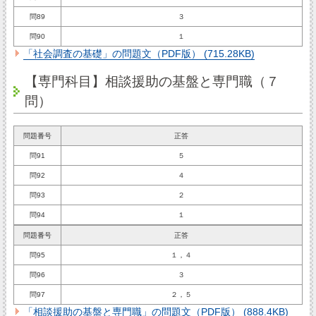
問89
３
問90
１
「社会調査の基礎」の問題文（PDF版） (715.28KB)
【専門科目】相談援助の基盤と専門職（７
問）
問題番号
正答
問91
５
問92
４
問93
２
問94
１
問題番号
正答
問95
１，４
問96
３
問97
２，５
「相談援助の基盤と専門職」の問題文（PDF版） (888.4KB)