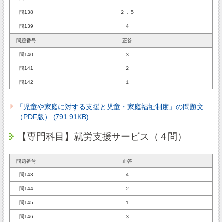
問138
２，５
問139
４
問題番号
正答
問140
３
問141
２
問142
１
「児童や家庭に対する支援と児童・家庭福祉制度」の問題文
（PDF版） (791.91KB)
【専門科目】就労支援サービス（４問）
問題番号
正答
問143
４
問144
２
問145
１
問146
３