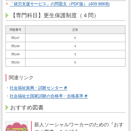
「就労支援サービス」の問題文（PDF版） (409.88KB)
【専門科目】更生保護制度（４問）
問題番号
正答
問147
５
問148
４
問149
３
問150
５
関連リンク
・
社会福祉振興・試験センター
・
社会福祉士国家試験の合格率・合格基準
おすすめ図書
新人ソーシャルワーカーのための『おす