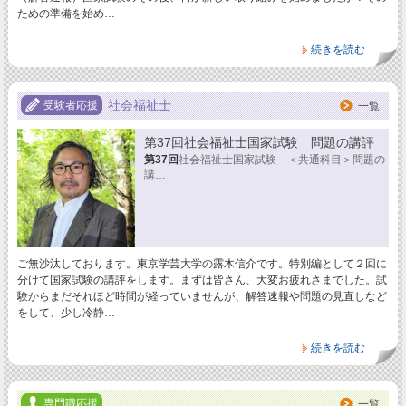
ための準備を始め…
続きを読む
社会福祉士
受験者応援
一覧
第37回社会福祉士国家試験 問題の講評
第37回
社会福祉士国家試験 ＜共通科目＞問題の
講…
ご無沙汰しております。東京学芸大学の露木信介です。特別編として２回に
分けて国家試験の講評をします。まずは皆さん、大変お疲れさまでした。試
験からまだそれほど時間が経っていませんが、解答速報や問題の見直しなど
をして、少し冷静…
続きを読む
専門職応援
一覧