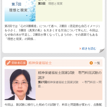
第3回
理想と現実
第2回では「心の3層構造」について述べ、2層目（否定的な自己イメージ）
を小さく、3層目（真実の私）を大きくする方法について学んだ。今回は、
なぜ命の水が不足し、2層目が厚くなってしまうのか、その原因でもある
「理想と現実」の関係…
続きを読む
精神保健福祉士
受験者応援
一覧
精神保健福祉士国家試験 専門科目試験の
講評
第27回
精神保健福祉士国家試験 ＜専門科目＞問
題…
今回は、新試験に移行した初めての試験で、科目と問題数が変わり、点数配