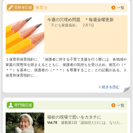
保育士
受験者応援
一覧
今週の穴埋め問題 ＊毎週金曜更新
「子ども家庭福祉」 2月7日
１保育所保育指針に、「保護者に対する子育て支援を行う際には、各地域や
家庭の実態等を踏まえるとともに、保護者の気持ちを受け止め、相互の（＊
＊＊）を基本に、保護者の（＊＊＊）を尊重すること」との記載がある。２
保育所保育指針に…
続きを読む
専門職応援
一覧
福祉の現場で思いをカタチに
Vol.78
連載第1回「認知症だけには、なりた…