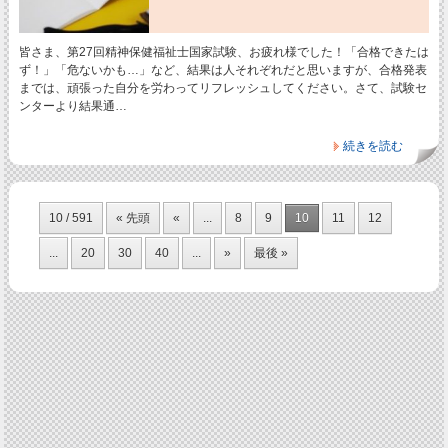
皆さま、第27回精神保健福祉士国家試験、お疲れ様でした！「合格できたは
ず！」「危ないかも…」など、結果は人それぞれだと思いますが、合格発表
までは、頑張った自分を労わってリフレッシュしてください。さて、試験セ
ンターより結果通…
続きを読む
10 / 591
« 先頭
«
...
8
9
10
11
12
...
20
30
40
...
»
最後 »