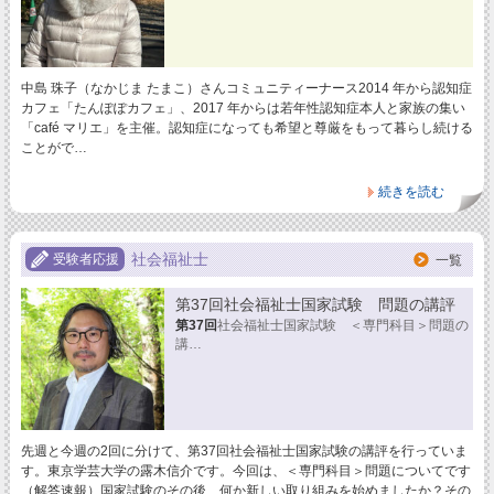
中島 珠子（なかじま たまこ）さんコミュニティーナース2014 年から認知症
カフェ「たんぽぽカフェ」、2017 年からは若年性認知症本人と家族の集い
「café マリエ」を主催。認知症になっても希望と尊厳をもって暮らし続ける
ことがで…
続きを読む
社会福祉士
受験者応援
一覧
第37回社会福祉士国家試験 問題の講評
第37回
社会福祉士国家試験 ＜専門科目＞問題の
講…
先週と今週の2回に分けて、第37回社会福祉士国家試験の講評を行っていま
す。東京学芸大学の露木信介です。今回は、＜専門科目＞問題についてです
（解答速報）国家試験のその後、何か新しい取り組みを始めましたか？その