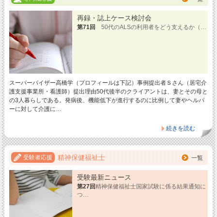
再録・誌上ケース検討会
第71回
50代のALSの利用者をどう支えるか（…
スーパーバイザー高橋学（プロフィールは下記）事例提出者Ｓさん（居宅介
護支援事業所・看護師）提出理由50代後半のクライアントは、妻とその母と
の3人暮らしである。発病後、機能低下が進行するのに比例して妻やヘルパ
ーに対して介護に…
続きを読む
精神保健福祉士
受験者応援
一覧
受験最新ニュース
第27回
精神保健福祉士国家試験に係る結果通知に
つ…