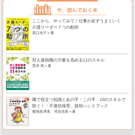
ここから、やってみて！仕事が必ずうまくいく
介護リーダー７つの勘所
髙口光子＝著
対人援助職の力量を高める11のスキル
荒木 篤＝著
園で役立つ知識とあの手・この手 10のスキルで
防ぐ！「不適切保育」脱却ハンドブック
菊地奈津美、河合清美＝著