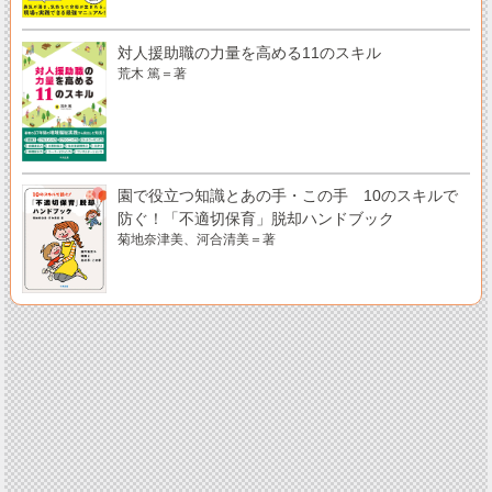
対人援助職の力量を高める11のスキル
荒木 篤＝著
園で役立つ知識とあの手・この手 10のスキルで
防ぐ！「不適切保育」脱却ハンドブック
菊地奈津美、河合清美＝著