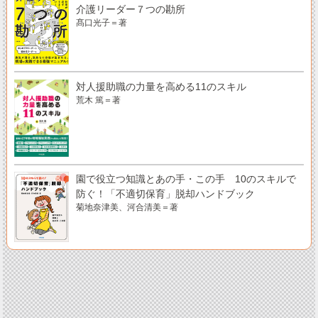
介護リーダー７つの勘所
髙口光子＝著
対人援助職の力量を高める11のスキル
荒木 篤＝著
園で役立つ知識とあの手・この手 10のスキルで
防ぐ！「不適切保育」脱却ハンドブック
菊地奈津美、河合清美＝著