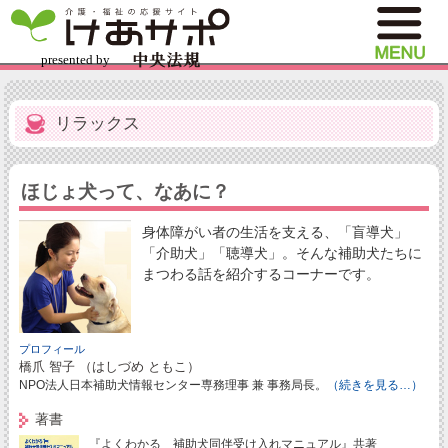
リラックス
ほじょ犬って、なあに？
身体障がい者の生活を支える、「盲導犬」
「介助犬」「聴導犬」。そんな補助犬たちに
まつわる話を紹介するコーナーです。
プロフィール
橋爪 智子 （はしづめ ともこ）
NPO法人日本補助犬情報センター専務理事 兼 事務局長。
（続きを見る…）
著書
『よくわかる 補助犬同伴受け入れマニュアル』共著