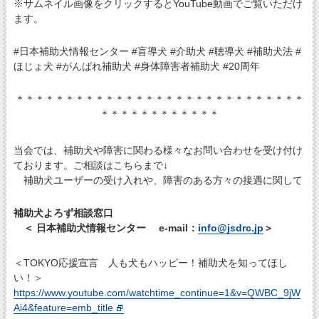
※サムネイル画像をクリックするとYouTube動画でご覧いただけ
ます。
#日本補助犬情報センター #盲導犬 #介助犬 #聴導犬 #補助犬法 #
ほじょ犬 #がんばれ補助犬 #身体障害者補助犬 #20周年
＊＊＊＊＊＊＊＊＊＊＊＊＊＊＊＊＊＊＊＊＊＊＊＊＊＊＊＊＊
＊＊＊＊＊＊＊＊＊＊＊＊
当会では、補助犬や障害に関わる様々なお問い合わせを受け付け
ております。ご相談はこちらまで↓
補助犬ユーザーの受け入れや、障害のある方々の接遇に関して
補助犬よろず相談窓口
＜ 日本補助犬情報センター e-mail：
info@jsdrc.jp
＞
＜TOKYO応援宣言 人も犬もハッピー！補助犬を知ってほし
い！＞
https://www.youtube.com/watchtime_continue=1&v=QWBC_9jW
Ai4&feature=emb_title