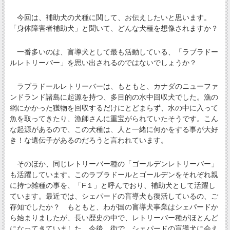
今回は、補助犬の犬種に関して、お伝えしたいと思います。
「身体障害者補助犬」と聞いて、どんな犬種を想像されますか？
一番多いのは、盲導犬として最も活動している、「ラブラドー
ルレトリーバー」を思い出されるのではないでしょうか？
ラブラドールレトリーバーは、もともと、カナダのニューファ
ンドランド諸島に起源を持つ、多目的の水中回収犬でした。漁の
網にかかった獲物を回収するだけにとどまらず、水の中に入って
魚を取ってきたり、漁師さんに重宝がられていたそうです。こん
な起源があるので、この犬種は、人と一緒に何かをする事が大好
き！な遺伝子があるのだろうと言われています。
そのほか、同じレトリーバー種の「ゴールデンレトリーバー」
も活躍しています。このラブラドールとゴールデンをそれぞれ親
に持つ雑種の事を、「F１」と呼んでおり、補助犬として活躍し
ています。最近では、シェパードの盲導犬も復活しているの、ご
存知でしたか？ もともと、わが国の盲導犬事業はシェパードか
ら始まりましたが、長い歴史の中で、レトリーバー種がほとんど
になってきていました。今後、街で、シェパードの盲導犬に会え