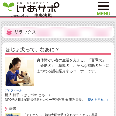
リラックス
ほじょ犬って、なあに？
身体障がい者の生活を支える、「盲導犬」
「介助犬」「聴導犬」。そんな補助犬たちに
まつわる話を紹介するコーナーです。
プロフィール
橋爪 智子 （はしづめ ともこ）
NPO法人日本補助犬情報センター専務理事 兼 事務局長。
（続きを見る…）
著書
『よくわかる 補助犬同伴受け入れマニュアル』共著