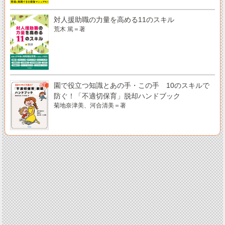
対人援助職の力量を高める11のスキル
荒木 篤＝著
園で役立つ知識とあの手・この手 10のスキルで
防ぐ！「不適切保育」脱却ハンドブック
菊地奈津美、河合清美＝著