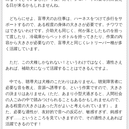
る日が来るかもしれませんね。
どちらにせよ、盲導犬のお仕事は、ハーネスをつけて歩行をサ
ポートするので、ある程度の身体の大きさが必要です。チワワで
はできないわけです。介助犬も同じく、何か落としたものを拾っ
て渡したり、冷蔵庫からペットボトルを持ってきたり、作業の内
容から大きさが必要なので、盲導犬と同じくレトリーバー種が多
く活躍しています。
ただ、この犬種しかなれない！というわけではなく、適性さえ
あれば、補助犬になって活躍することはできるんですよ。
中でも、聴導犬は犬種のこだわりはありません。聴覚障害者に
必要な音を教え、音源へ誘導する、という作業ですので、大きさ
の決まりはありません（ただ、あまり小型犬過ぎると、人間社会
の人ごみの中で踏みつけられることもあるかもしれませんので、
ある程度の大きさはあった方がよいと考えられています）。ま
た、必要な適性が、友好的で音への反応が、敏感すぎず、鈍感す
ぎず……というところを見ていきますので、その適性さえあれば
活躍できるのです！