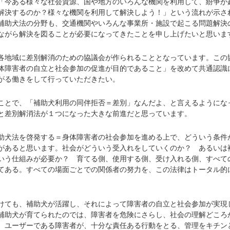
「今ある様々な社会資源、国や地方のいろんな機関を利用して、紛争が
解決するのか？様々な機関を利用して解決しよう！」という流れが示さ
補助犬法の分野も、交通機関やいろんな事業所・施設で起こる問題解決
ながら解決を図ることが必要になってきたことを申し上げたいと思いま
地域に差別解消のための協議会が作られることとなっています。この
体障害者の自立と社会参加の促進が目的であること」を改めて共通認識
がる働きをして行っていただきたい。
とで、「補助犬利用の同伴拒否＝差別」なんだよ、と言えるようにな
と差別解消法が１つになった大きな前進だと思っています。
犬法を啓発する＝身体障害者の社会参加を進める上で、どういう条件
があると思います。社会がどういう受入れをしていくのか？ あるいは
いう仕組みが必要か？ 育てる側、使用する側、受け入れる側、すべて
てある。すべての場面ごとでの関係者の努力を、この法律はトータル的
ても、補助犬が活躍し、それによって障害者の自立と社会参加が実現
補助犬が育てられたのでは、障害者を危険にさらし、社会の理解どころ
。ユーザーである障害者が、十分な責任ある行動をとる、管理をキチン