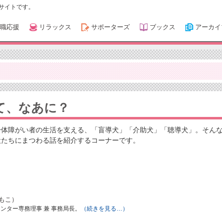
サイトです。
職応援
リラックス
サポーターズ
ブックス
アーカイ
て、なあに？
身体障がい者の生活を支える、「盲導犬」「介助犬」「聴導犬」。そん
犬たちにまつわる話を紹介するコーナーです。
ともこ）
ンター専務理事 兼 事務局長。
（続きを見る…）