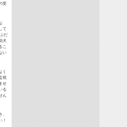
の受
な
して
ぶだ
助犬
るこ
ない
なく
監視
ませ
いる
せん
さ、
い！