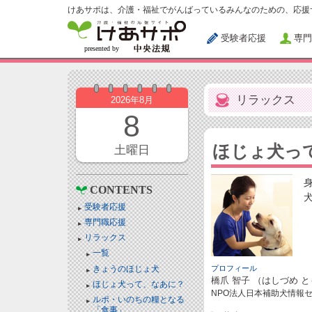
けあサポは、介護・福祉でがんばっているみんなのための、応援
受験者応援
専門
リラックス
2026年8月
8
ほじょ犬っ
土曜日
CONTENTS
受験者応援
専門職応援
リラックス
一覧
きょうのほじょ犬
プロフィール
橋爪 智子 （はしづめ 
ほじょ犬って、なあに？
NPO法人日本補助犬情報セ
ルポ・いのちの糧となる
「食事」