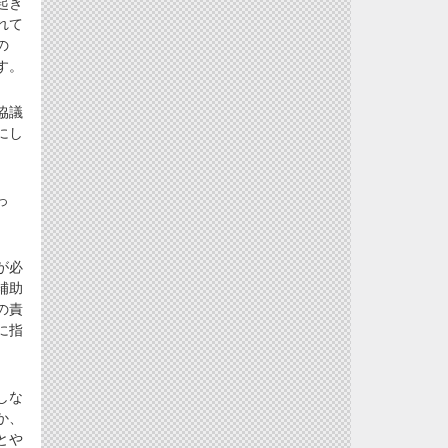
起き
れて
の
す。
協議
にし
っ
が必
補助
の責
に指
しな
か、
とや