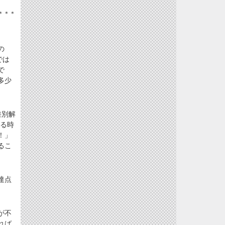
＊＊＊
の
では
で
多少
差別解
る時
！」
るこ
達点
が不
れば