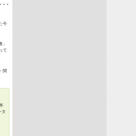
＊＊＊
た今
者」
って
・関