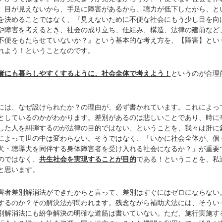
。目が見えないから、手足に障害があるから、聴力が低下したから、と
を決めることではなく、『見えないために不便な社会にもう少し目を向
や障害を考えるとき、社会の成り立ち、仕組み、構造、法律の建前など
不便をもたらせていないか？』という基本的な考え方を、【障害】とい
れよう！ということなのです。
者にも暮らしやすくするように、社会全体で考えよう！
というのが合理
は、なぜ設けられたか？の理由が、必ず書かれています。これによっ
としているのかがわかります。差別があるのは悲しいことであり、時に
した人を糾弾するのが法律の目的ではない、ということを、我々は肝に
によって世の中は変わらない。そうではなく、「いかに社会全体が、個
犬・聴導犬を同伴する身体障害者を受け入れる社会になるか？」が重要
のではなく、
共生社会を実現することが目的
である！ということを、私
と思います。
者差別解消法ができたからと言って、差別はすぐにはゼロにならない
するのか？その解決法が問われます。残念ながら補助犬法には、そうい
別解消法にも紛争解決の明確な道筋は書いていない。ただ、施行実施す