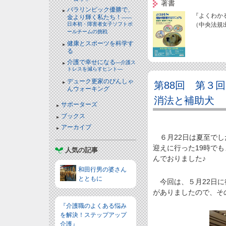
著書
パラリンピック優勝で、
『よくわか
金より輝く私たち！
――
日本初・障害者女子ソフトボ
（中央法規
ールチームの挑戦
健康とスポーツを科学す
る
介護で幸せになる
―介護ス
トレスを減らすヒント―
デューク更家のぴんしゃ
第88回 第３
んウォーキング
消法と補助犬 
サポーターズ
ブックス
アーカイブ
６月22日は夏至でし
迎えに行った19時で
人気の記事
んでおりました♪
和田行男の婆さん
とともに
今回は、５月22日に
がありましたので、そ
『介護職のよくある悩み
を解決！ステップアップ
介護』