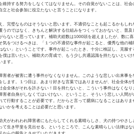
を維持する努力をしなくてはなりません。その自覚がないことは、社会
自立と社会参加に役立たないと言うことになります。
、完璧なものはそうないと思います。不適切なことも起こるかもしれ
覆うのではなく、きちんと解決する仕組みをつくっておかないと、普及
がらないと思っています。補助犬総数は1000頭を超えましたが、数に喜
そ気をつけるべきは、「１つの不適切な事件が起こると、優秀な他の補
ねない」ということです。事件が起こったとき、十分に検証し、克服す
を僕は言いたい。補助犬の育成で、もう少し共通認識を持たないといけ
います。
害者が被害に遭う事件がなくなりません。このような悲しい出来事を
をします。１つ目は、あまり好きな言葉ではありませんが、社会全体が
社会全体がそれを許さない！目を持たないと、こういう事件はなくなり
障害者自身がしなくてはいけない、ということ。そういう悲しい人間が
れて行動することが必要です。だからと言って臆病になることはありま
ないかを考えることは必要だと思います。
犬がわれわれ障害者にもたらしてくれる素晴らしさ、犬の持つやさし
って生き甲斐を見出せる、というところで、こんな素晴らしい法律はな
私からの報告とさせていただきます。