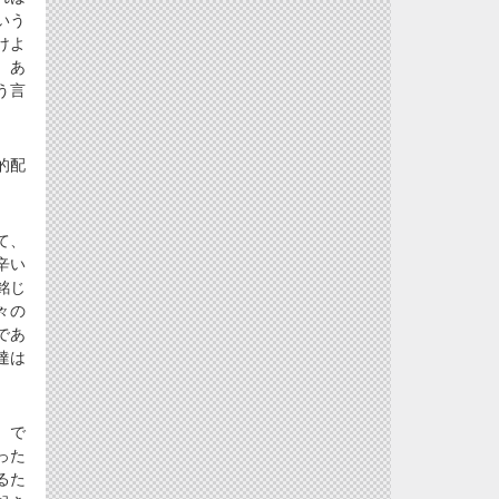
いう
けよ
、あ
う言
的配
て、
辛い
銘じ
々の
であ
達は
。で
った
るた