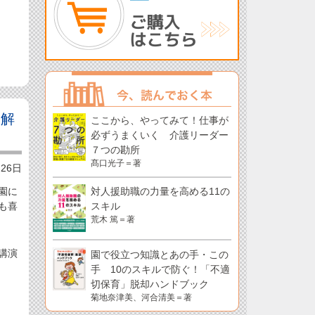
別解
ここから、やってみて！仕事が
必ずうまくいく 介護リーダー
７つの勘所
髙口光子＝著
月26日
園に
対人援助職の力量を高める11の
も喜
スキル
荒木 篤＝著
講演
園で役立つ知識とあの手・この
手 10のスキルで防ぐ！「不適
切保育」脱却ハンドブック
菊地奈津美、河合清美＝著