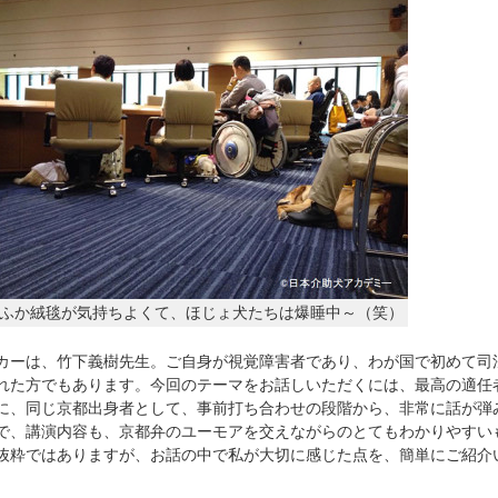
ふか絨毯が気持ちよくて、ほじょ犬たちは爆睡中～（笑）
ーは、竹下義樹先生。ご自身が視覚障害者であり、わが国で初めて司
れた方でもあります。今回のテーマをお話しいただくには、最高の適任
に、同じ京都出身者として、事前打ち合わせの段階から、非常に話が弾
で、講演内容も、京都弁のユーモアを交えながらのとてもわかりやすい
抜粋ではありますが、お話の中で私が大切に感じた点を、簡単にご紹介