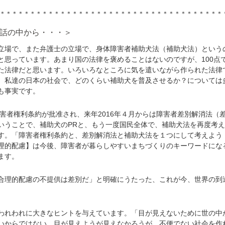
＊＊＊＊＊＊＊＊＊＊＊＊＊＊＊＊＊＊＊＊＊＊＊＊＊＊＊＊＊＊＊＊＊＊＊＊＊
話の中から・・・＞
場で、また弁護士の立場で、身体障害者補助犬法（補助犬法）という
と思っています。あまり国の法律を褒めることはないのですが、100点
た法律だと思います。いろいろなところに気を遣いながら作られた法律
、私達の日本の社会で、どのくらい補助犬を普及させるか？については
も事実です。
障害者権利条約が批准され、来年2016年４月からは障害者差別解消法（
いうことで、補助犬のPRと、もう一度国民全体で、補助犬法を再度考え
す。「障害者権利条約と、差別解消法と補助犬法を１つにして考えよう
理的配慮】は今後、障害者が暮らしやすいまちづくりのキーワードにな
ます。
理的配慮の不提供は差別だ」と明確にうたった、これが今、世界の到
れわれに大きなヒントを与えています。「目が見えないために世の中
いからではない。目が見えようが見えなかろうが、不便でない社会を作