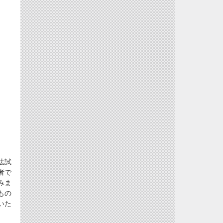
法試
者で
みま
もの
いた