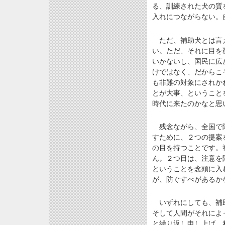
る、訓練された犬の質
入れにつながらない。
ただ、補助犬とは言え
い。ただ、それに目を
いかないし、国民に広
けではなく、だからこ
も非難の対象にされか
とが大事、ということ
時代に来たのかなと思
残念ながら、全国で障
すために、２つの提案
の目を持つことです。
ん。２つ目は、注意を
ということを念頭に入
が、防ぐすべがあるか
いずれにしても、補助
そして人間がそれによ
と繰り返し申し上げ、