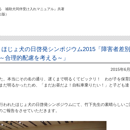
る 補助犬同伴受け入れマニュアル』共著
出版）
回 ほじょ犬の日啓発シンポジウム2015「障害者差
～合理的配慮を考える～」
2015年6
た。本当にその名の通り、遅くまで明るくてビックリ！ わが子を保育
もまだ明るかったため、「まだお昼だよ！自転車乗りたい！」と子ども達
行われたほじょ犬の日啓発シンポジウムにて、竹下先生の素晴らしいご
のご報告をさせていただきます。